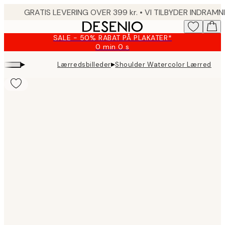
Skip
to
main
SALE - 50% RABAT PÅ PLAKATER*
content.
0 min
0 s
Gyldig
indtil:
▸
▸
Lærredsbilleder
Shoulder Watercolor Lærred
2026-
08-
09
Product