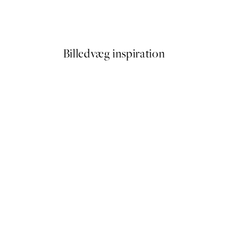
 by Hilma af Klint
Paris Voyage Plakat
Fra 54 kr.
108 kr.
Billedvæg inspiration