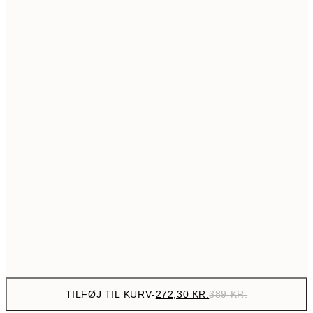
517,30
50x70 cm
73
Ingen ramme
TILFØJ TIL KURV
-
272,30 KR.
389 KR.