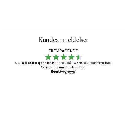
Kundeanmeldelser
FREMRAGENDE
4.4 ud af 5 stjerner
Baseret på 108406 bedømmelser.
Se nogle anmeldelser her.
Bekræftet køber
Kundeanmeldelser
Nemt at bestille og hurtig levering👍
2 jun.
Lonni M