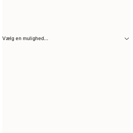
Vælg en mulighed...
272,30
30x40 cm
38