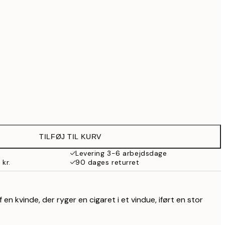
517,30 kr.
739 kr.
Ingen ramme
TILFØJ TIL KURV
Levering 3-6 arbejdsdage
 kr.
90 dages returret
 en kvinde, der ryger en cigaret i et vindue, iført en stor