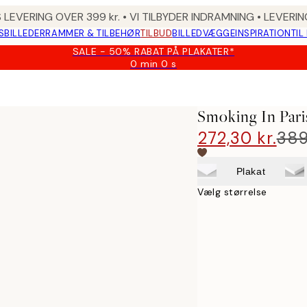
 LEVERING OVER 399 kr. • VI TILBYDER INDRAMNING • LEVER
SBILLEDER
RAMMER & TILBEHØR
TILBUD
BILLEDVÆGGE
INSPIRATION
TIL
SALE - 50% RABAT PÅ PLAKATER*
0 min
0 s
Gyldig
indtil:
2026-
08-
Smoking In Pari
09
272,30 kr.
389
Plakat
Vælg størrelse