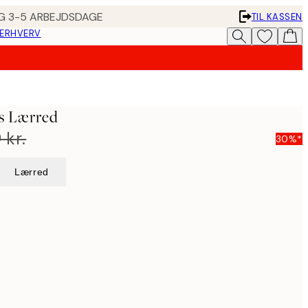
ING 3-5 ARBEJDSDAGE
TIL KASSEN
 ERHVERV
s Lærred
 kr.
30%*
Lærred