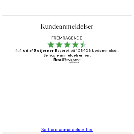
Kundeanmeldelser
FREMRAGENDE
4.4 ud af 5 stjerner
Baseret på 108406 bedømmelser.
Se nogle anmeldelser her.
Bekræftet køber
Kundeanmeldelser
Nemt at bestille og hurtig levering👍
2 jun.
Lonni M
Se flere anmeldelser her