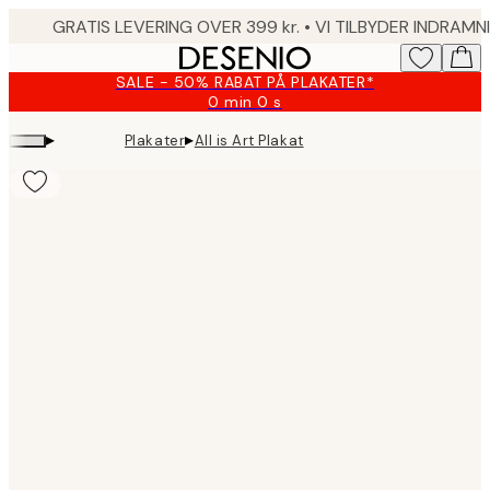
Skip
to
main
SALE - 50% RABAT PÅ PLAKATER*
content.
0 min
0 s
Gyldig
indtil:
▸
▸
Plakater
All is Art Plakat
2026-
08-
10
Product