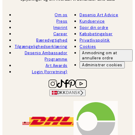
Om os
Desenio Art Advice
Press
Kundservice
Imprint
Spor din ordre
Career
Købsbetingelser
Bæredygtighed
Privatlivspolitik
Tilgængelighedserklæring
Cookies
Desenio Ambassador
Anmodning om at
annullere ordre
Programme
Administrer cookies
Art Awards
Login (forretning)
DKK
DANSK