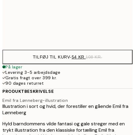
143,50
50x70 cm
28
Frame
options
TILFØJ TIL KURV
-
54 KR.
108 KR.
På lager
Levering 3-5 arbejdsdage
Gratis fragt over 399 kr.
90 dages returret
PRODUKTBESKRIVELSE
Emil fra Lønneberg-illustration
Illustration i sort og hvid, der forestiller en gående Emil fra
Lønneberg
Hyld barndommens vilde fantasi og gale streger med en
trykt illustration fra den klassiske fortælling Emil fra