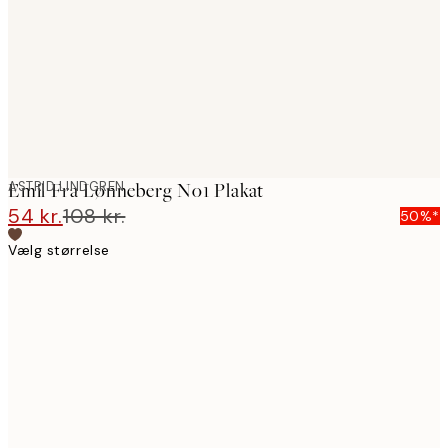
ASTRID LINDGREN
Emil Fra Lønneberg No1 Plakat
54 kr.
108 kr.
50%*
Vælg størrelse