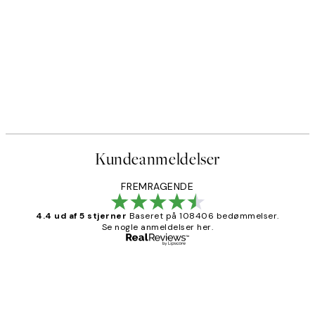
Kundeanmeldelser
FREMRAGENDE
4.4 ud af 5 stjerner
Baseret på 108406 bedømmelser.
Se nogle anmeldelser her.
Bekræftet køber
Kundeanmeldelser
Nemt at bestille og hurtig levering👍