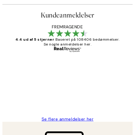
Kundeanmeldelser
FREMRAGENDE
4.4 ud af 5 stjerner
Baseret på 108406 bedømmelser.
Se nogle anmeldelser her.
Bekræftet køber
Kundeanmeldelser
Nemt at bestille og hurtig levering👍
2 jun.
Lonni M
Se flere anmeldelser her