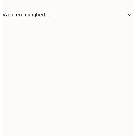
Vælg en mulighed...
89,70
30x40 cm
32
Frame