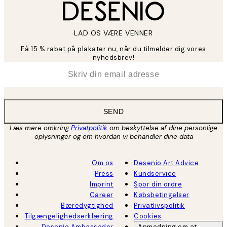
LAD OS VÆRE VENNER
Få 15 % rabat på plakater nu, når du tilmelder dig vores
nyhedsbrev!
*
Email
SEND
Læs mere omkring
Privatpolitik
om beskyttelse af dine personlige
oplysninger og om hvordan vi behandler dine data
Om os
Desenio Art Advice
Press
Kundservice
Imprint
Spor din ordre
Career
Købsbetingelser
Bæredygtighed
Privatlivspolitik
Tilgængelighedserklæring
Cookies
Desenio Ambassador
Anmodning om at