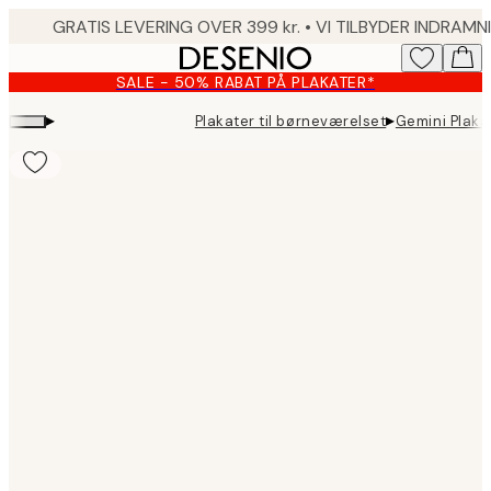
Skip
to
main
SALE - 50% RABAT PÅ PLAKATER*
content.
▸
▸
Plakater til børneværelset
Gemini Plaka
Product
images