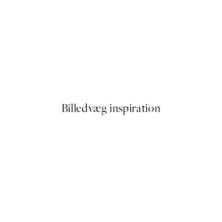
50%*
Floral Lines Plakat
Fra 32,50 kr.
65 kr.
Billedvæg inspiration