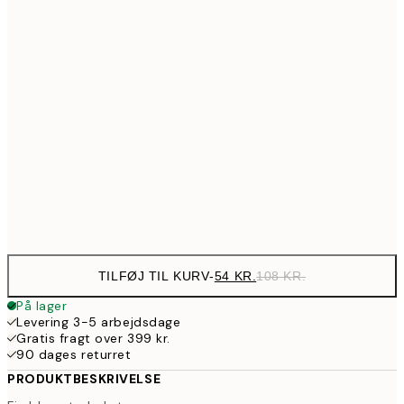
54
21x30 cm
10
89,50
30x40 cm
17
97,50
40x50 cm
19
143,50
50x70 cm
28
Frame
options
TILFØJ TIL KURV
-
54 KR.
108 KR.
På lager
Levering 3-5 arbejdsdage
Gratis fragt over 399 kr.
90 dages returret
PRODUKTBESKRIVELSE