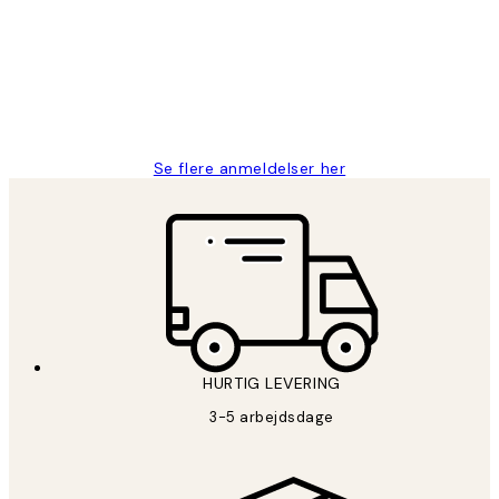
Nemt at bestille og hurtig levering👍
2 jun.
Lonni M
Se flere anmeldelser her
HURTIG LEVERING
3-5 arbejdsdage