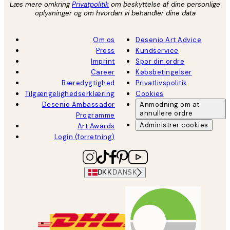
Læs mere omkring
Privatpolitik
om beskyttelse af dine personlige
oplysninger og om hvordan vi behandler dine data
Om os
Desenio Art Advice
Press
Kundservice
Imprint
Spor din ordre
Career
Købsbetingelser
Bæredygtighed
Privatlivspolitik
Tilgængelighedserklæring
Cookies
Desenio Ambassador
Anmodning om at
annullere ordre
Programme
Administrer cookies
Art Awards
Login (forretning)
DKK
DANSK