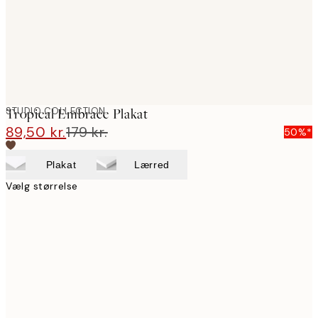
STUDIO COLLECTION
Tropical Embrace Plakat
89,50 kr.
179 kr.
50%*
Plakat
Lærred
Vælg størrelse