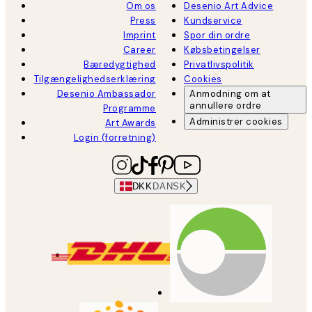
Om os
Desenio Art Advice
Press
Kundservice
Imprint
Spor din ordre
Career
Købsbetingelser
Bæredygtighed
Privatlivspolitik
Tilgængelighedserklæring
Cookies
Desenio Ambassador
Anmodning om at
annullere ordre
Programme
Administrer cookies
Art Awards
Login (forretning)
DKK
DANSK