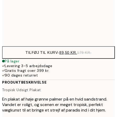
32
195,50
70x100 cm
39
Frame
options
TILFØJ TIL KURV
-
89,50 KR.
179 KR.
På lager
Levering 3-5 arbejdsdage
Gratis fragt over 399 kr.
90 dages returret
PRODUKTBESKRIVELSE
Tropisk Udsigt Plakat
En plakat af høje grønne palmer på en hvid sandstrand.
Vandet er roligt, og scenen er meget tropisk, perfekt
vægkunst til at bringe et strejf af paradis ind i dit hjem.