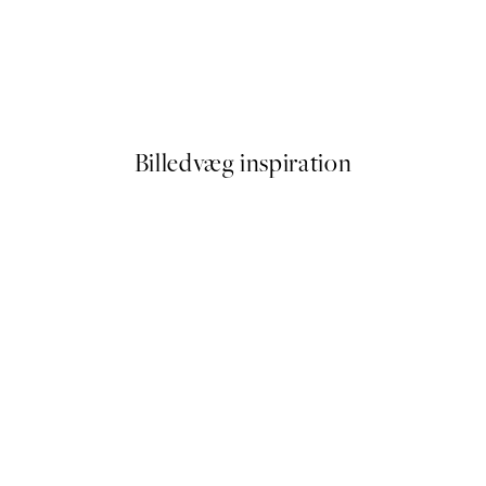
50%*
Baby Turtle Plakat
Fra 54 kr.
108 kr.
Billedvæg inspiration