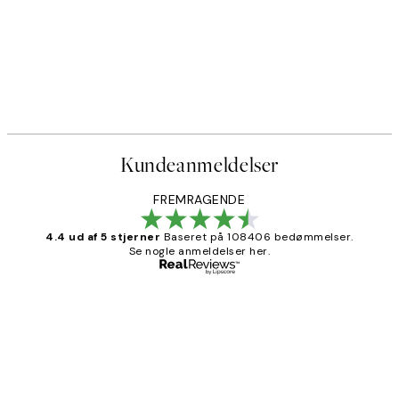
Kundeanmeldelser
FREMRAGENDE
4.4 ud af 5 stjerner
Baseret på 108406 bedømmelser.
Se nogle anmeldelser her.
Bekræftet køber
Kundeanmeldelser
Nemt at bestille og hurtig levering👍