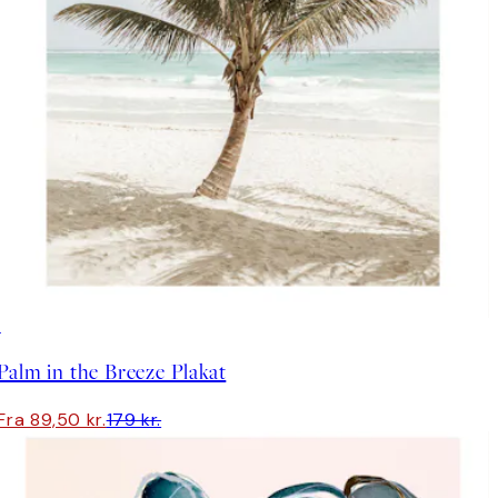
50%*
Palm in the Breeze Plakat
Fra 89,50 kr.
179 kr.