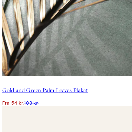
50%*
Gold and Green Palm Leaves Plakat
Fra 54 kr.
108 kr.