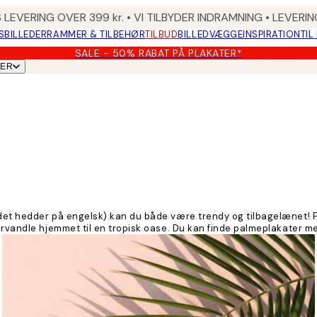
 LEVERING OVER 399 kr. • VI TILBYDER INDRAMNING • LEVER
SBILLEDER
RAMMER & TILBEHØR
TILBUD
BILLEDVÆGGE
INSPIRATION
TIL
SALE - 50% RABAT PÅ PLAKATER*
TER
 det hedder på engelsk) kan du både være trendy og tilbagelænet! 
rvandle hjemmet til en tropisk oase. Du kan finde palmeplakater med