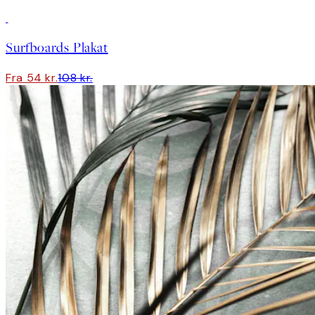
50%*
Surfboards Plakat
Fra 54 kr.
108 kr.