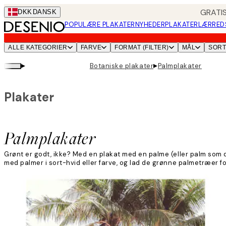
Skip
GRATIS
DKK
DANSK
to
POPULÆRE PLAKATER
NYHEDER
PLAKATER
LÆRRED
main
content.
ALLE KATEGORIER
FARVE
FORMAT (FILTER)
MÅL
SOR
▸
▸
Botaniske plakater
Palmplakater
Plakater
Palmplakater
Grønt er godt, ikke? Med en plakat med en palme (eller palm som
med palmer i sort-hvid eller farve, og lad de grønne palmetræer fo