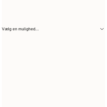
Vælg en mulighed...
32,40
21x30 cm
10