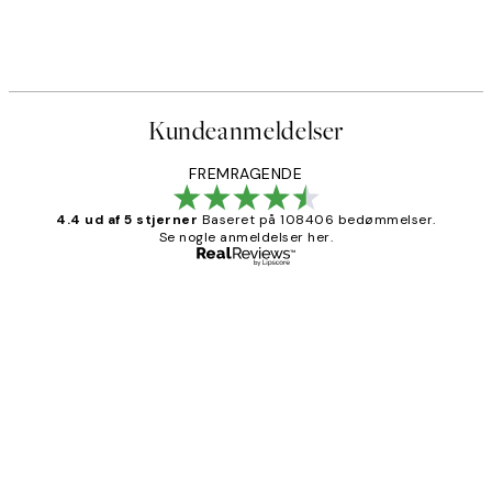
Kundeanmeldelser
FREMRAGENDE
4.4 ud af 5 stjerner
Baseret på 108406 bedømmelser.
Se nogle anmeldelser her.
Bekræftet køber
Kundeanmeldelser
Nemt at bestille og hurtig levering👍
2 jun.
Lonni M