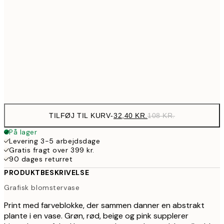
48,60
30x40 cm
17
78,30
50x70 cm
28
Frame
options
TILFØJ TIL KURV
-
32,40 KR.
108 KR.
På lager
Levering 3-5 arbejdsdage
Gratis fragt over 399 kr.
90 dages returret
PRODUKTBESKRIVELSE
Grafisk blomstervase
Print med farveblokke, der sammen danner en abstrakt
plante i en vase. Grøn, rød, beige og pink supplerer