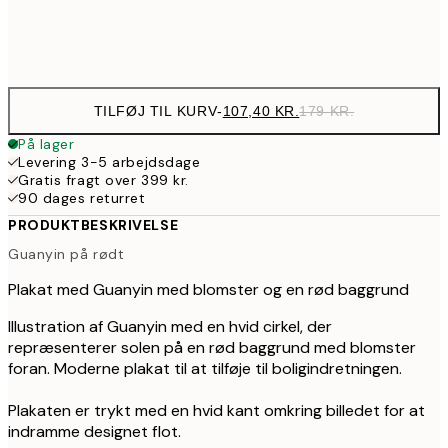
Frame
options
TILFØJ TIL KURV
-
107,40 KR.
179 KR.
På lager
Levering 3-5 arbejdsdage
Gratis fragt over 399 kr.
90 dages returret
PRODUKTBESKRIVELSE
Guanyin på rødt
Plakat med Guanyin med blomster og en rød baggrund
Illustration af Guanyin med en hvid cirkel, der
repræsenterer solen på en rød baggrund med blomster
foran. Moderne plakat til at tilføje til boligindretningen.
Plakaten er trykt med en hvid kant omkring billedet for at
indramme designet flot.