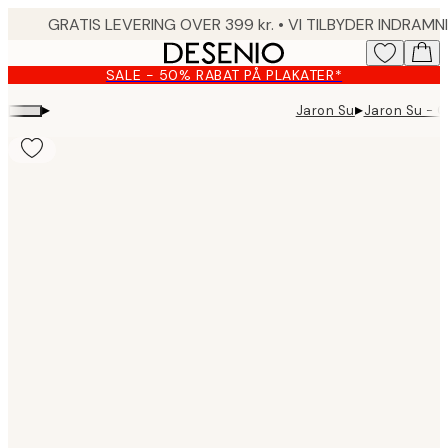
Skip
to
main
SALE - 50% RABAT PÅ PLAKATER*
content.
▸
▸
Jaron Su
Jaron Su - 
Product
images