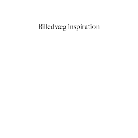
Fra 89,50 kr.
179 kr.
Billedvæg inspiration