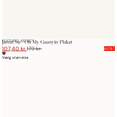
FEATURED ARTISTS
Jaron Su - Oh My Guanyin Plakat
107,40 kr.
179 kr.
40%*
Vælg størrelse