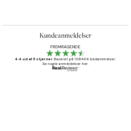
Kundeanmeldelser
FREMRAGENDE
4.4 ud af 5 stjerner
Baseret på 108406 bedømmelser.
Se nogle anmeldelser her.
Bekræftet køber
Kundeanmeldelser
Nemt at bestille og hurtig levering👍
2 jun.
Lonni M