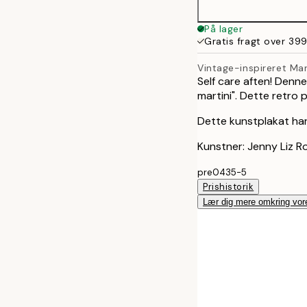
På lager
Gratis fragt over 399
Vintage-inspireret Mar
Self care aften! Denne
martini". Dette retro p
Dette kunstplakat har
Kunstner: Jenny Liz 
pre0435-5
Prishistorik
Lær dig mere omkring vor