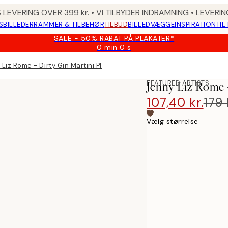
 LEVERING OVER 399 kr. • VI TILBYDER INDRAMNING • LEVER
SBILLEDER
RAMMER & TILBEHØR
TILBUD
BILLEDVÆGGE
INSPIRATION
TIL
SALE - 50% RABAT PÅ PLAKATER*
0 min
0 s
Gyldig
indtil:
Liz Rome - Dirty Gin Martini Plakat
2026-
08-
FEATURED ARTISTS
Jenny Liz Rome -
09
107,40 kr.
179 
Vælg størrelse