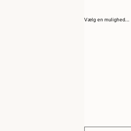
Vælg en mulighed...
Frame
30x40 cm
options
50x70 cm