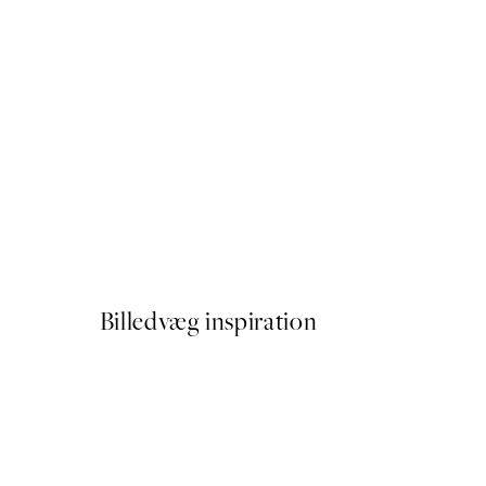
50%*
No Place Like Home Plakat
Fra 32,50 kr.
65 kr.
Billedvæg inspiration