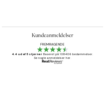
Kundeanmeldelser
FREMRAGENDE
4.4 ud af 5 stjerner
Baseret på 108406 bedømmelser.
Se nogle anmeldelser her.
Bekræftet køber
Kundeanmeldelser
Nemt at bestille og hurtig levering👍
2 jun.
Lonni M