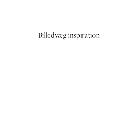
Getting Shit Done Plakat
Fra 59,50 kr.
119 kr.
Billedvæg inspiration