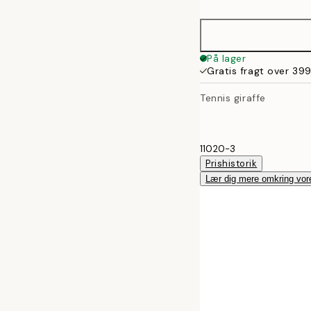
21x30 cm
30x40 cm
På lager
Gratis fragt over 399
50x70 cm
Tennis giraffe
11020-3
Prishistorik
Lær dig mere omkring vor