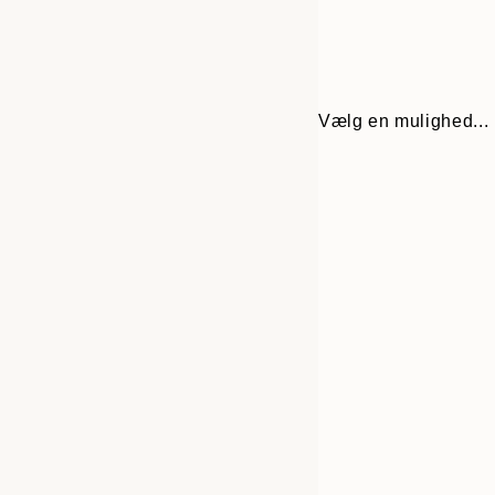
Vælg en mulighed...
Frame
13x18 cm
options