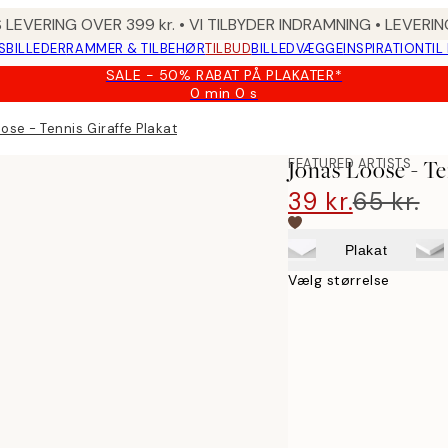
 LEVERING OVER 399 kr. • VI TILBYDER INDRAMNING • LEVER
SBILLEDER
RAMMER & TILBEHØR
TILBUD
BILLEDVÆGGE
INSPIRATION
TIL
SALE - 50% RABAT PÅ PLAKATER*
0 min
0 s
Gyldig
indtil:
ose - Tennis Giraffe Plakat
2026-
08-
FEATURED ARTISTS
Jonas Loose - Te
09
39 kr.
65 kr.
Plakat
Vælg størrelse