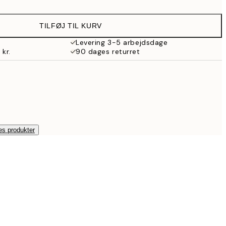
64,80 kr.
108 kr.
TILFØJ TIL KURV
107,40 kr.
179 kr.
Levering 3-5 arbejdsdage
 kr.
90 dages returret
172,20 kr.
287 kr.
es produkter