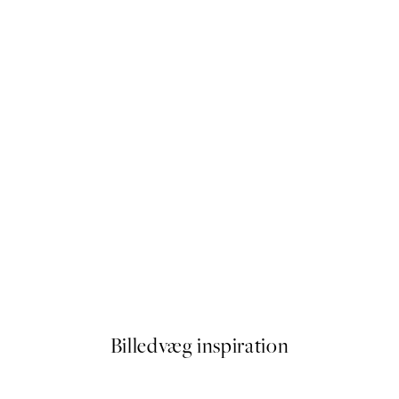
50%*
Painterly Expression No2 Pla
Fra 54 kr.
108 kr.
Billedvæg inspiration