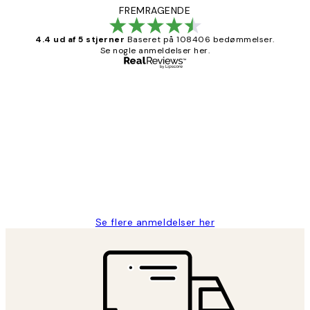
FREMRAGENDE
4.4 ud af 5 stjerner
Baseret på 108406 bedømmelser.
Se nogle anmeldelser her.
Bekræftet køber
Kundeanmeldelser
Nemt at bestille og hurtig levering👍
2 jun.
Lonni M
Se flere anmeldelser her