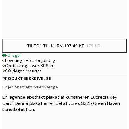
50x70 cm
32
Frame
options
TILFØJ TIL KURV
-
107,40 KR.
179 KR.
På lager
Levering 3-5 arbejdsdage
Gratis fragt over 399 kr.
90 dages returret
PRODUKTBESKRIVELSE
Linjer Abstrakt billedvægge
En legende abstrakt plakat af kunstneren Lucrecia Rey
Caro. Denne plakat er en del af vores SS25 Green Haven
kunstkollektion.