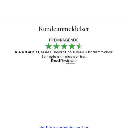
Kundeanmeldelser
FREMRAGENDE
4.4 ud af 5 stjerner
Baseret på 108406 bedømmelser.
Se nogle anmeldelser her.
Bekræftet køber
Kundeanmeldelser
Nemt at bestille og hurtig levering👍
2 jun.
Lonni M
Se flere anmeldelser her