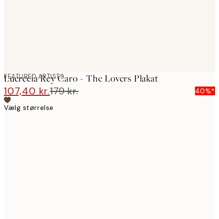
FEATURED ARTISTS
Lucrecia Rey Caro - The Lovers Plakat
107,40 kr.
179 kr.
40%*
Vælg størrelse