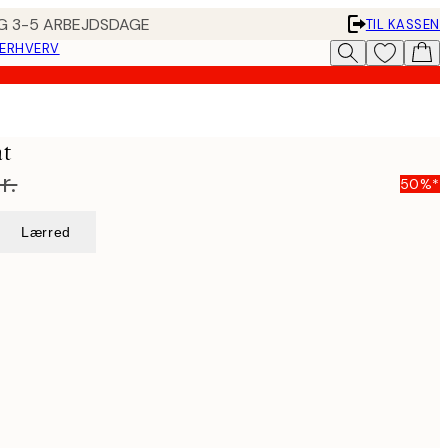
ING 3-5 ARBEJDSDAGE
TIL KASSEN
 ERHVERV
at
r.
50%*
Lærred