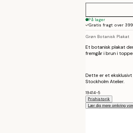
På lager
Gratis fragt over 399
Grøn Botanisk Plakat
Et botanisk plakat d
fremgår i brun i toppe
Dette er et eksklusivt
Stockholm Atelier.
19414-5
Prishistorik
Lær dig mere omkring vor