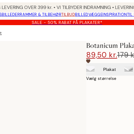
 LEVERING OVER 399 kr. • VI TILBYDER INDRAMNING • LEVER
SBILLEDER
RAMMER & TILBEHØR
TILBUD
BILLEDVÆGGE
INSPIRATION
TIL
SALE - 50% RABAT PÅ PLAKATER*
t
Botanicum Plak
89,50 kr.
179 k
Plakat
Vælg størrelse