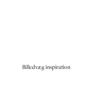
50%*
More Amor Por Favor Plaka
Fra 32,50 kr.
65 kr.
Billedvæg inspiration