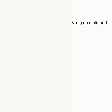
Vælg en mulighed...
Frame
30x40 cm
options
50x70 cm