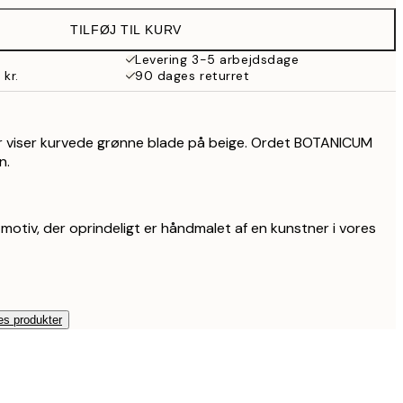
287 kr.
TILFØJ TIL KURV
Levering 3-5 arbejdsdage
 kr.
90 dages returret
er viser kurvede grønne blade på beige. Ordet BOTANICUM
n.
 motiv, der oprindeligt er håndmalet af en kunstner i vores
es produkter