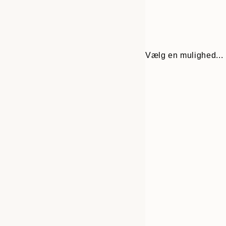
Vælg en mulighed...
Frame
21x30 cm
options