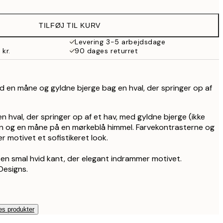
107,40 kr.
179 kr.
TILFØJ TIL KURV
172,20 kr.
287 kr.
Levering 3-5 arbejdsdage
 kr.
90 dages returret
ed en måne og gyldne bjerge bag en hval, der springer op af
 en hval, der springer op af et hav, med gyldne bjerge (ikke
en og en måne på en mørkeblå himmel. Farvekontrasterne og
er motivet et sofistikeret look.
en smal hvid kant, der elegant indrammer motivet.
Designs.
es produkter