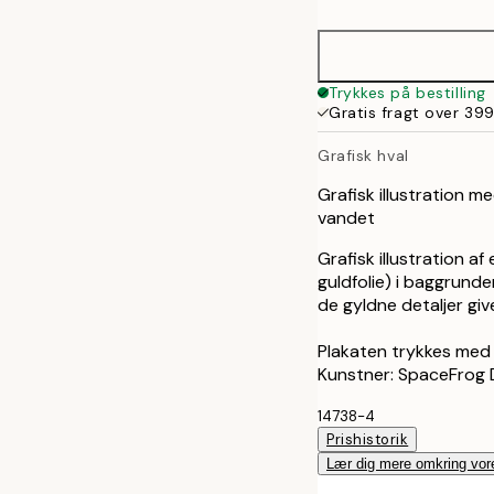
30x40 cm
50x70 cm
Trykkes på bestilling
Gratis fragt over 399
Grafisk hval
Grafisk illustration m
vandet
Grafisk illustration af
guldfolie) i baggrund
de gyldne detaljer giv
Plakaten trykkes med 
Kunstner: SpaceFrog 
14738-4
Prishistorik
Lær dig mere omkring vor