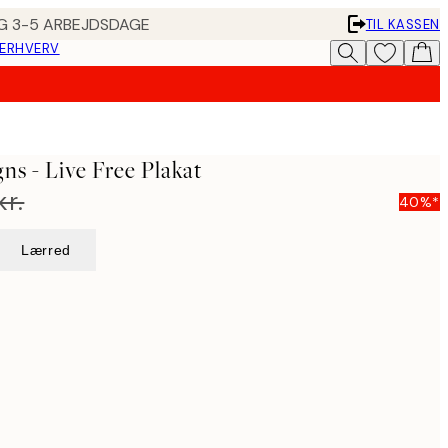
ING 3-5 ARBEJDSDAGE
TIL KASSEN
 ERHVERV
ns - Live Free Plakat
kr.
40%*
Lærred