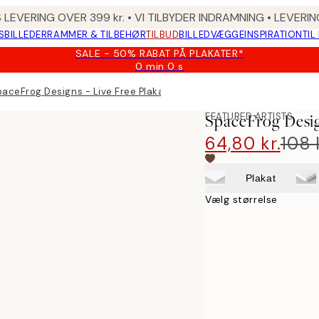
 LEVERING OVER 399 kr. • VI TILBYDER INDRAMNING • LEVER
SBILLEDER
RAMMER & TILBEHØR
TILBUD
BILLEDVÆGGE
INSPIRATION
TIL
SALE - 50% RABAT PÅ PLAKATER*
0 min
0 s
Gyldig
indtil:
paceFrog Designs - Live Free Plakat
2026-
08-
FEATURED ARTISTS
SpaceFrog Desig
09
64,80 kr.
108 
Plakat
Vælg størrelse