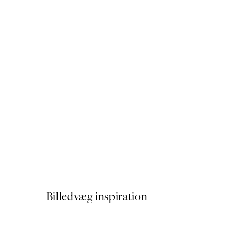
50%*
Stockholm Map, Plakat
Fra 89,50 kr.
179 kr.
Billedvæg inspiration