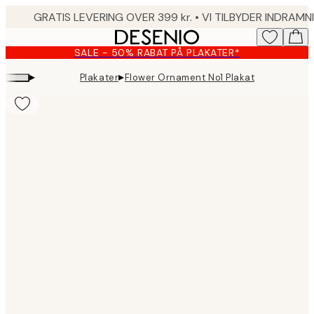
Skip
to
main
SALE - 50% RABAT PÅ PLAKATER*
content.
▸
▸
Plakater
Flower Ornament No1 Plakat
Product
images