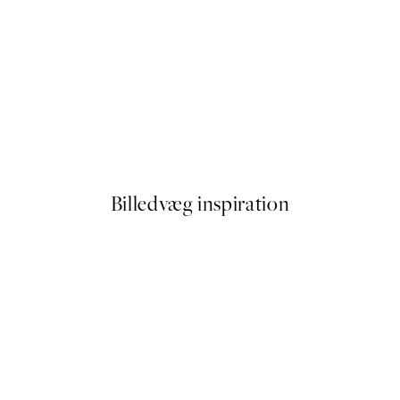
50%*
Delicate Dandelion Plakat
Fra 54 kr.
108 kr.
Billedvæg inspiration