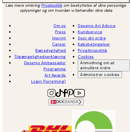
Læs mere omkring
Privatpolitik
om beskyttelse af dine personlige
oplysninger og om hvordan vi behandler dine data
Om os
Desenio Art Advice
Press
Kundservice
Imprint
Spor din ordre
Career
Købsbetingelser
Bæredygtighed
Privatlivspolitik
Tilgængelighedserklæring
Cookies
Desenio Ambassador
Anmodning om at
annullere ordre
Programme
Administrer cookies
Art Awards
Login (forretning)
DKK
DANSK