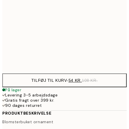
89,50
30x40 cm
17
97,50
40x50 cm
19
143,50
50x70 cm
28
Frame
options
TILFØJ TIL KURV
-
54 KR.
108 KR.
På lager
Levering 3-5 arbejdsdage
Gratis fragt over 399 kr.
90 dages returret
PRODUKTBESKRIVELSE
Blomsterbuket ornament