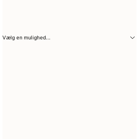
Vælg en mulighed...
54
21x30 cm
10