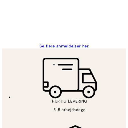
Nemt at bestille og hurtig levering👍
2 jun.
Lonni M
Se flere anmeldelser her
HURTIG LEVERING
3-5 arbejdsdage