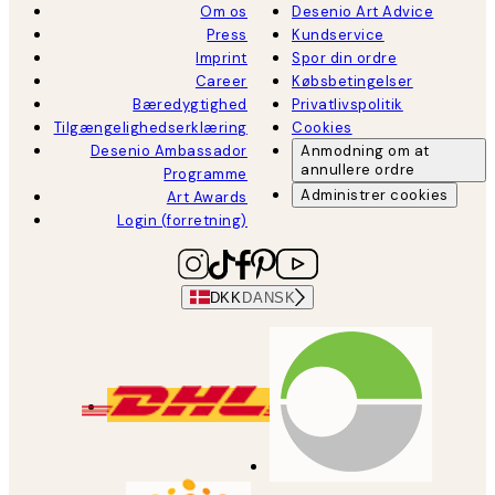
Om os
Desenio Art Advice
Press
Kundservice
Imprint
Spor din ordre
Career
Købsbetingelser
Bæredygtighed
Privatlivspolitik
Tilgængelighedserklæring
Cookies
Desenio Ambassador
Anmodning om at
annullere ordre
Programme
Administrer cookies
Art Awards
Login (forretning)
DKK
DANSK