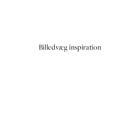
50%*
 Trees Plakat
Traces of Light No1 Plakat
Fra 59,50 kr.
119 kr.
Billedvæg inspiration