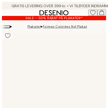
Skip
to
main
SALE - 50% RABAT PÅ PLAKATER*
content.
▸
▸
Plakater
Formes Colorées No1 Plakat
Product
images