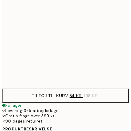
89,50
30x40 cm
17
97,50
40x50 cm
19
143,50
50x70 cm
28
190,50
70x100 cm
38
Frame
options
TILFØJ TIL KURV
-
54 KR.
108 KR.
På lager
Levering 3-5 arbejdsdage
Gratis fragt over 399 kr.
90 dages returret
PRODUKTBESKRIVELSE