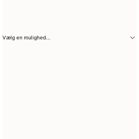
Vælg en mulighed...
54
21x30 cm
10