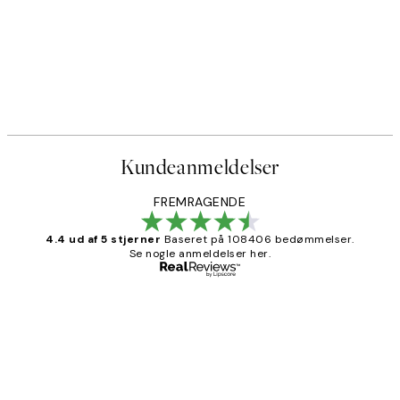
Kundeanmeldelser
FREMRAGENDE
4.4 ud af 5 stjerner
Baseret på 108406 bedømmelser.
Se nogle anmeldelser her.
Bekræftet køber
Kundeanmeldelser
Nemt at bestille og hurtig levering👍