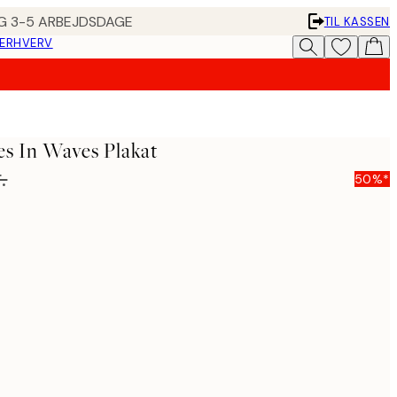
ING 3-5 ARBEJDSDAGE
TIL KASSEN
 ERHVERV
s In Waves Plakat
.
50%*