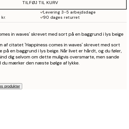
TILFØJ TIL KURV
89,50 kr.
179 kr.
Levering 3-5 arbejdsdage
 kr.
90 dages returret
mes in waves' skrevet med sort på en baggrund i lys beige
rm af citatet 'Happiness comes in waves' skrevet med sort
 på en baggrund i lys beige. Når livet er hårdt, og du føler,
å mind dig selvom om dette muligvis oversmarte, men sande
til du mærker den næste bølge af lykke.
es produkter