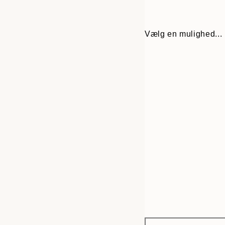
Vælg en mulighed...
Frame
13x18 cm
options
21x30 cm