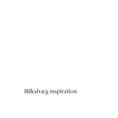
50%*
Baby Turtle Plakat
Fra 54 kr.
108 kr.
Billedvæg inspiration