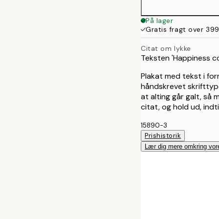
30x40 cm
På lager
Gratis fragt over 399
Citat om lykke
Teksten 'Happiness co
Plakat med tekst i fo
håndskrevet skrifttype
at alting går galt, s
citat, og hold ud, ind
15890-3
Prishistorik
Lær dig mere omkring vor