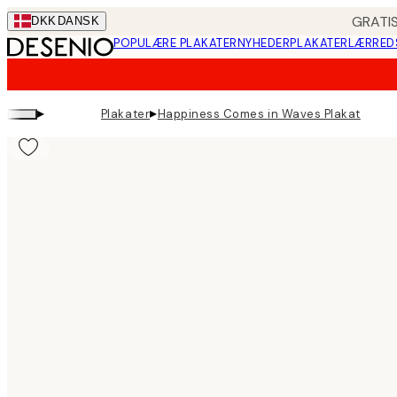
Skip
GRATIS
DKK
DANSK
to
POPULÆRE PLAKATER
NYHEDER
PLAKATER
LÆRRED
main
content.
▸
▸
Plakater
Happiness Comes in Waves Plakat