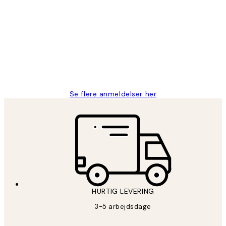
Kundeanmeldelser
Nemt at bestille og hurtig levering👍
2 jun.
Lonni M
Se flere anmeldelser her
HURTIG LEVERING
3-5 arbejdsdage