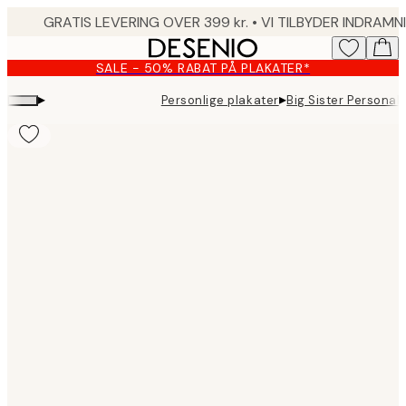
Skip
to
main
SALE - 50% RABAT PÅ PLAKATER*
content.
▸
▸
Personlige plakater
Big Sister Personal 
Product
images