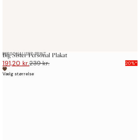
PERSONALISED PRINT
Big Sister Personal Plakat
191,20 kr.
239 kr.
20%*
Vælg størrelse