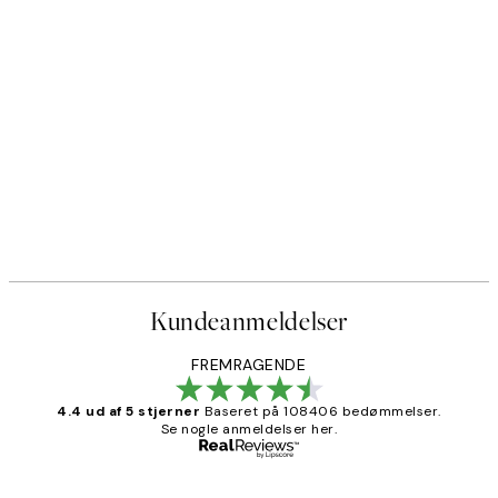
50%*
 by Hilma af Klint
Paris Voyage Plakat
Fra 54 kr.
108 kr.
Kundeanmeldelser
FREMRAGENDE
4.4 ud af 5 stjerner
Baseret på 108406 bedømmelser.
Se nogle anmeldelser her.
Bekræftet køber