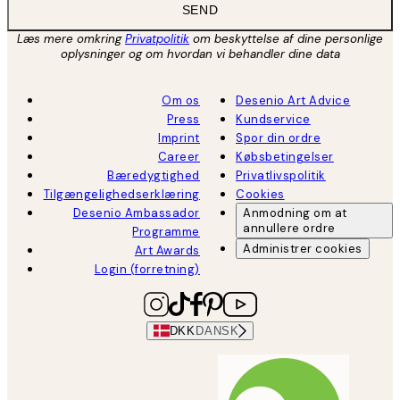
SEND
Læs mere omkring
Privatpolitik
om beskyttelse af dine personlige
oplysninger og om hvordan vi behandler dine data
Om os
Desenio Art Advice
Press
Kundservice
Imprint
Spor din ordre
Career
Købsbetingelser
Bæredygtighed
Privatlivspolitik
Tilgængelighedserklæring
Cookies
Desenio Ambassador
Anmodning om at
annullere ordre
Programme
Administrer cookies
Art Awards
Login (forretning)
DKK
DANSK