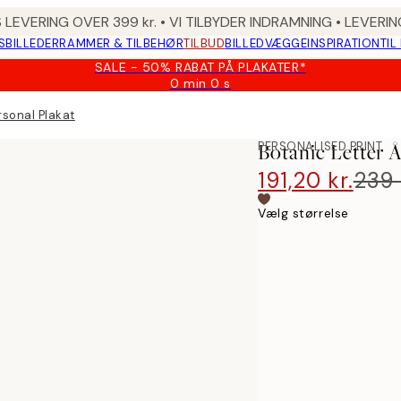
 LEVERING OVER 399 kr. • VI TILBYDER INDRAMNING • LEVER
SBILLEDER
RAMMER & TILBEHØR
TILBUD
BILLEDVÆGGE
INSPIRATION
TIL
SALE - 50% RABAT PÅ PLAKATER*
0 min
0 s
Gyldig
indtil:
rsonal Plakat
2026-
08-
PERSONALISED PRINT
Botanic Letter Å
09
191,20 kr.
239 
Vælg størrelse