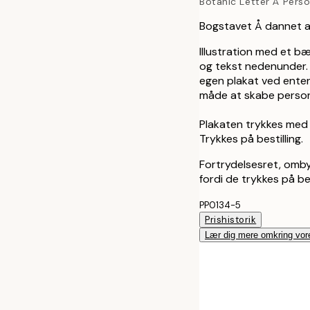
Botanic Letter Å Perso
Bogstavet Å dannet a
Illustration med et b
og tekst nedenunder. P
egen plakat ved enten 
måde at skabe personli
Plakaten trykkes med 
Trykkes på bestilling.
Fortrydelsesret, omby
fordi de trykkes på bes
PP0134-5
Prishistorik
Lær dig mere omkring vor