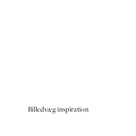
50%*
Paris Voyage Plakat
Fra 54 kr.
108 kr.
Billedvæg inspiration