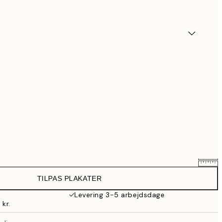
TILPAS PLAKATER
191,20 kr.
239 kr.
Levering 3-5 arbejdsdage
 kr.
263,20 kr.
329 kr.