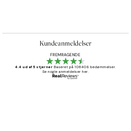
Kundeanmeldelser
FREMRAGENDE
4.4 ud af 5 stjerner
Baseret på 108406 bedømmelser.
Se nogle anmeldelser her.
Bekræftet køber
Kundeanmeldelser
Nemt at bestille og hurtig levering👍
2 jun.
Lonni M