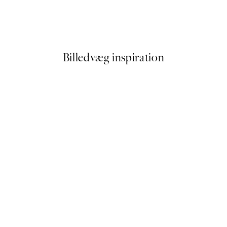
 by Hilma af Klint
Paris Voyage Plakat
Fra 54 kr.
108 kr.
Billedvæg inspiration