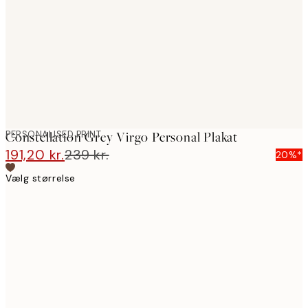
images
PERSONALISED PRINT
Constellation Grey Virgo Personal Plakat
191,20 kr.
239 kr.
20%*
Vælg størrelse