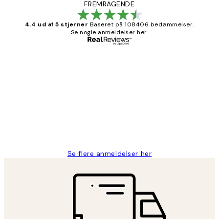
FREMRAGENDE
4.4 ud af 5 stjerner
Baseret på 108406 bedømmelser.
Se nogle anmeldelser her.
Bekræftet køber
Kundeanmeldelser
Nemt at bestille og hurtig levering👍
2 jun.
Lonni M
Se flere anmeldelser her