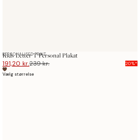
images
PERSONALISED PRINT
Kids Letter T Personal Plakat
191,20 kr.
239 kr.
20%*
Vælg størrelse