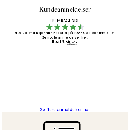
Kundeanmeldelser
FREMRAGENDE
4.4 ud af 5 stjerner
Baseret på 108406 bedømmelser.
Se nogle anmeldelser her.
Bekræftet køber
Kundeanmeldelser
Nemt at bestille og hurtig levering👍
2 jun.
Lonni M
Se flere anmeldelser her