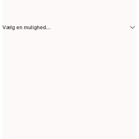
Vælg en mulighed...
78,30
50x70 cm
28