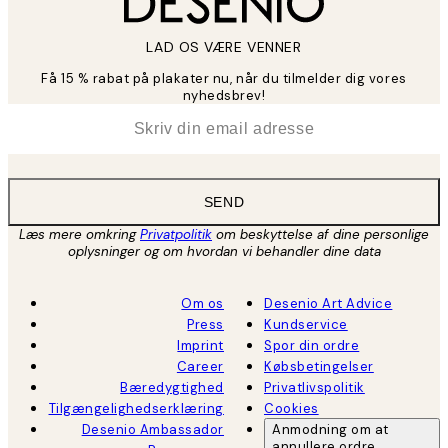
LAD OS VÆRE VENNER
Få 15 % rabat på plakater nu, når du tilmelder dig vores
nyhedsbrev!
*
Email
SEND
Læs mere omkring
Privatpolitik
om beskyttelse af dine personlige
oplysninger og om hvordan vi behandler dine data
Om os
Desenio Art Advice
Press
Kundservice
Imprint
Spor din ordre
Career
Købsbetingelser
Bæredygtighed
Privatlivspolitik
Tilgængelighedserklæring
Cookies
Desenio Ambassador
Anmodning om at
annullere ordre