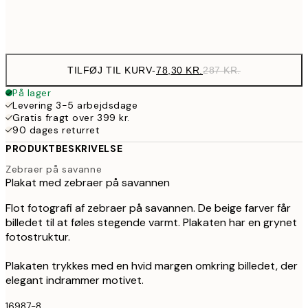
Frame
options
TILFØJ TIL KURV
-
78,30 KR.
287 KR.
På lager
Levering 3-5 arbejdsdage
Gratis fragt over 399 kr.
90 dages returret
PRODUKTBESKRIVELSE
Zebraer på savanne
Plakat med zebraer på savannen
Flot fotografi af zebraer på savannen. De beige farver får
billedet til at føles stegende varmt. Plakaten har en grynet
fotostruktur.
Plakaten trykkes med en hvid margen omkring billedet, der
elegant indrammer motivet.
16987-8