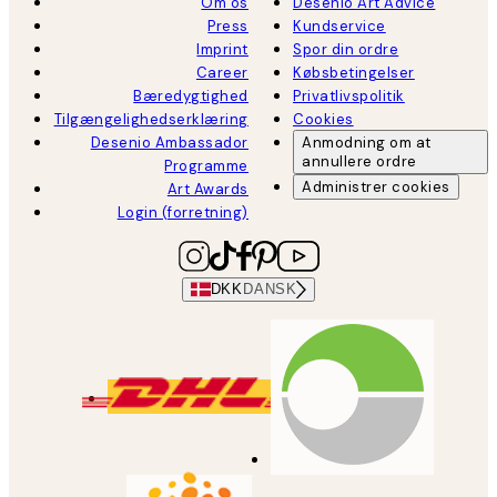
Om os
Desenio Art Advice
Press
Kundservice
Imprint
Spor din ordre
Career
Købsbetingelser
Bæredygtighed
Privatlivspolitik
Tilgængelighedserklæring
Cookies
Desenio Ambassador
Anmodning om at
annullere ordre
Programme
Administrer cookies
Art Awards
Login (forretning)
DKK
DANSK