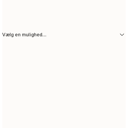
Vælg en mulighed...
59,50
21x30 cm
11