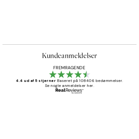
Kundeanmeldelser
FREMRAGENDE
4.4 ud af 5 stjerner
Baseret på 108406 bedømmelser.
Se nogle anmeldelser her.
Bekræftet køber
Kundeanmeldelser
Nemt at bestille og hurtig levering👍