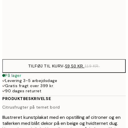
89,50
30x40 cm
17
161,50
50x70 cm
32
Frame
options
TILFØJ TIL KURV
-
59,50 KR.
119 KR.
På lager
Levering 3-5 arbejdsdage
Gratis fragt over 399 kr.
90 dages returret
PRODUKTBESKRIVELSE
Citrusfrugter på ternet bord
Illustreret kunstplakat med en opstilling af citroner og en
tallerken med blåt dekor på en beige og hvidternet dug.