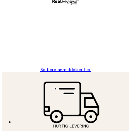
Bekræftet køber
Kundeanmeldelser
Nemt at bestille og hurtig levering👍
2 jun.
Lonni M
Se flere anmeldelser her
HURTIG LEVERING