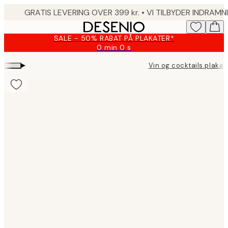
Skip
to
main
SALE - 50% RABAT PÅ PLAKATER*
content.
0 min
0 s
Gyldig
indtil:
▸
Vin og cocktails plakat
2026-
08-
09
Product