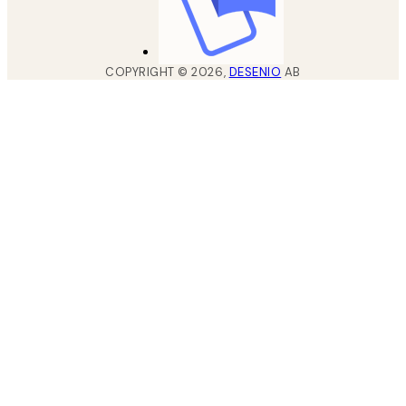
COPYRIGHT ©
2026
,
DESENIO
AB