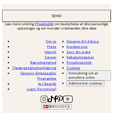
SEND
Læs mere omkring
Privatpolitik
om beskyttelse af dine personlige
oplysninger og om hvordan vi behandler dine data
Om os
Desenio Art Advice
Press
Kundservice
Imprint
Spor din ordre
Career
Købsbetingelser
Bæredygtighed
Privatlivspolitik
Tilgængelighedserklæring
Cookies
Desenio Ambassador
Anmodning om at
annullere ordre
Programme
Administrer cookies
Art Awards
Login (forretning)
DKK
DANSK