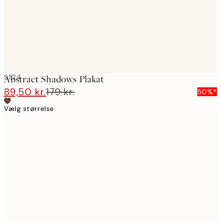
SS24
Abstract Shadows Plakat
89,50 kr.
179 kr.
50%*
Vælg størrelse