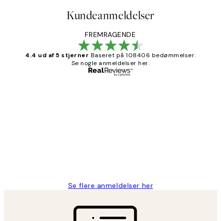
Kundeanmeldelser
FREMRAGENDE
4.4 ud af 5 stjerner
Baseret på 108406 bedømmelser.
Se nogle anmeldelser her.
Bekræftet køber
Kundeanmeldelser
Nemt at bestille og hurtig levering👍
2 jun.
Lonni M
Se flere anmeldelser her