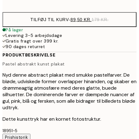
options
TILFØJ TIL KURV
-
89,50 KR.
179 KR.
På lager
Levering 3-5 arbejdsdage
Gratis fragt over 399 kr.
90 dages returret
PRODUKTBESKRIVELSE
Pastel abstrakt kunst plakat
Nyd denne abstract plakat med smukke pastelfarver. De
bløde, udviskede former overlapper hinanden, og skaber en
drømmeagtig atmosfære med deres glatte, buede
silhuetter. De dominerende farver er dæmpede nuancer af
gul, pink, blå og fersken, som alle bidrager til billedets bløde
udtryk.
Dette kunsttryk har en kornet fotostruktur.
18951-5
Prishistorik