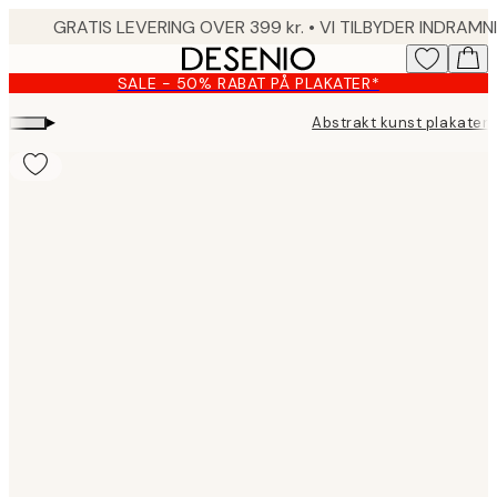
Skip
to
main
SALE - 50% RABAT PÅ PLAKATER*
content.
▸
Abstrakt kunst plakater
Product
images