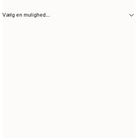
Vælg en mulighed...
89,50
30x40 cm
17
Frame