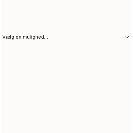
Vælg en mulighed...
89,50
30x40 cm
17