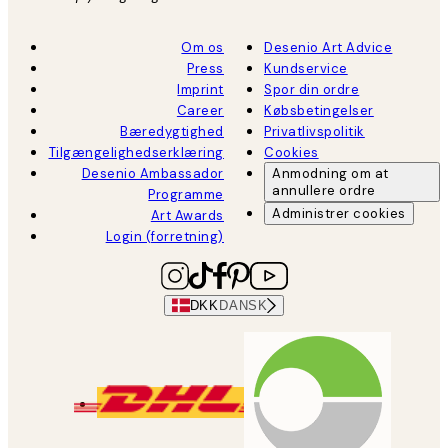
Om os
Desenio Art Advice
Press
Kundservice
Imprint
Spor din ordre
Career
Købsbetingelser
Bæredygtighed
Privatlivspolitik
Tilgængelighedserklæring
Cookies
Desenio Ambassador
Anmodning om at
annullere ordre
Programme
Administrer cookies
Art Awards
Login (forretning)
DKK
DANSK