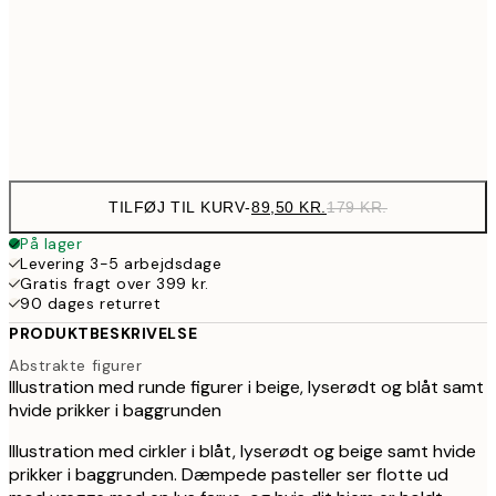
143,50
50x70 cm
28
Frame
options
TILFØJ TIL KURV
-
89,50 KR.
179 KR.
På lager
Levering 3-5 arbejdsdage
Gratis fragt over 399 kr.
90 dages returret
PRODUKTBESKRIVELSE
Abstrakte figurer
Illustration med runde figurer i beige, lyserødt og blåt samt
hvide prikker i baggrunden
Illustration med cirkler i blåt, lyserødt og beige samt hvide
prikker i baggrunden. Dæmpede pasteller ser flotte ud