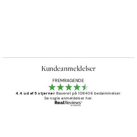
Kundeanmeldelser
FREMRAGENDE
4.4 ud af 5 stjerner
Baseret på 108406 bedømmelser.
Se nogle anmeldelser her.
Bekræftet køber
Kundeanmeldelser
Nemt at bestille og hurtig levering👍