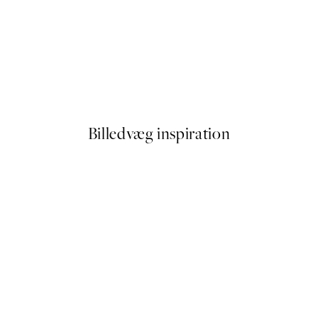
50%*
Traces of Light No2 Plakat
Fra 59,50 kr.
119 kr.
Billedvæg inspiration