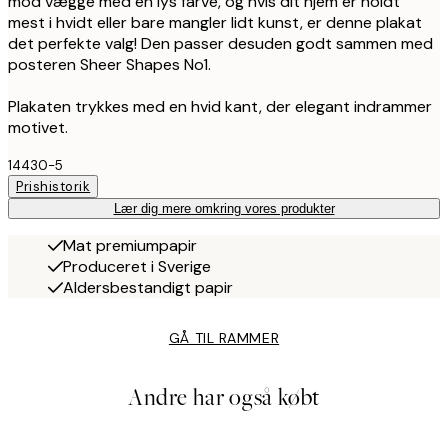
mod vægge med en lys farve, og hvis dit hjem er holdt
mest i hvidt eller bare mangler lidt kunst, er denne plakat
det perfekte valg! Den passer desuden godt sammen med
posteren Sheer Shapes No1.
Plakaten trykkes med en hvid kant, der elegant indrammer
motivet.
14430-5
Prishistorik
Lær dig mere omkring vores produkter
Mat premiumpapir
Produceret i Sverige
Aldersbestandigt papir
GÅ TIL RAMMER
Andre har også købt