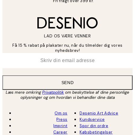
Fri fragt over 399 kr.
LAD OS VÆRE VENNER
Få 15 % rabat på plakater nu, når du tilmelder dig vores
nyhedsbrev!
*
Email
SEND
Læs mere omkring
Privatpolitik
om beskyttelse af dine personlige
oplysninger og om hvordan vi behandler dine data
Om os
Desenio Art Advice
Press
Kundservice
Imprint
Spor din ordre
Career
Købsbetingelser