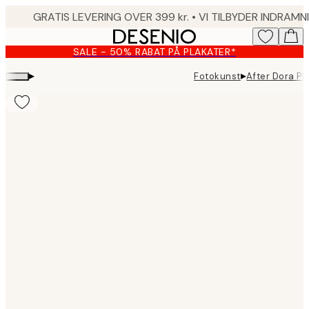
Skip
to
main
SALE - 50% RABAT PÅ PLAKATER*
content.
▸
▸
Fotokunst
After Dora Pl
Product
images