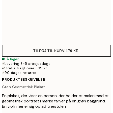
100x150 cm
926
Frame
options
TILFØJ TIL KURV
-
179 KR.
På lager
Levering 3-5 arbejdsdage
Gratis fragt over 399 kr.
90 dages returret
PRODUKTBESKRIVELSE
Grøn Geometrisk Plakat
En plakat, der viser en person, der holder et maleri med et
geometrisk portræt i mørke farver på en grøn baggrund.
En violin læner sig op ad træstolen.