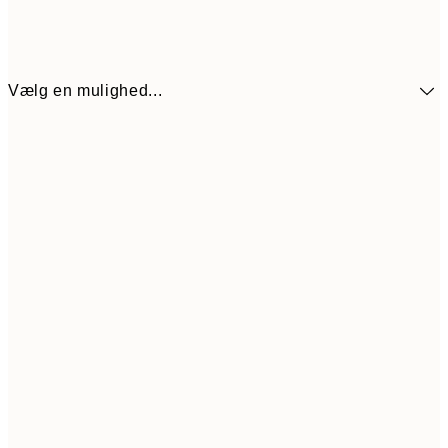
Vælg en mulighed...
30x40 cm
179
50x70 cm
323