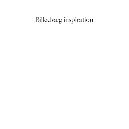
Fra 89,50 kr.
179 kr.
Billedvæg inspiration