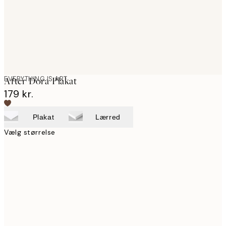
EVERYTHING IS ART
After Dora Plakat
179 kr.
Plakat
Lærred
Vælg størrelse