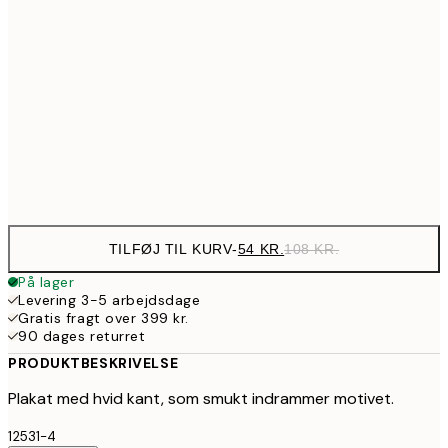
10
89,50
30x40 cm
17
143,50
50x70 cm
28
Frame
options
TILFØJ TIL KURV
-
54 KR.
108 KR.
På lager
Levering 3-5 arbejdsdage
Gratis fragt over 399 kr.
90 dages returret
PRODUKTBESKRIVELSE
Plakat med hvid kant, som smukt indrammer motivet.
12531-4