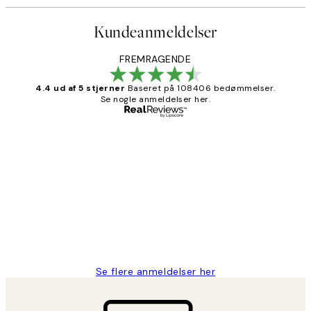
Kundeanmeldelser
FREMRAGENDE
4.4 ud af 5 stjerner
Baseret på 108406 bedømmelser.
Se nogle anmeldelser her.
Bekræftet køber
Kundeanmeldelser
Nemt at bestille og hurtig levering👍
2 jun.
Lonni M
Se flere anmeldelser her