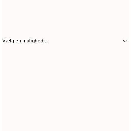
Vælg en mulighed...
54
21x30 cm