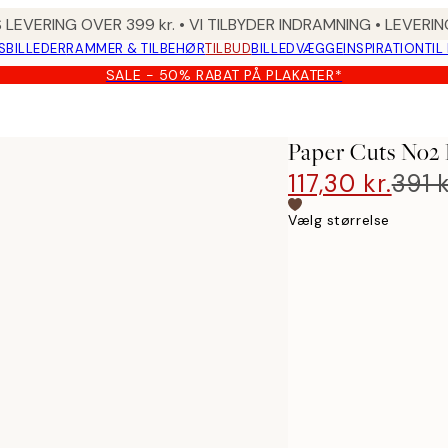
 LEVERING OVER 399 kr. • VI TILBYDER INDRAMNING • LEVER
SBILLEDER
RAMMER & TILBEHØR
TILBUD
BILLEDVÆGGE
INSPIRATION
TIL
SALE - 50% RABAT PÅ PLAKATER*
Paper Cuts No2 
117,30 kr.
391 k
Vælg størrelse