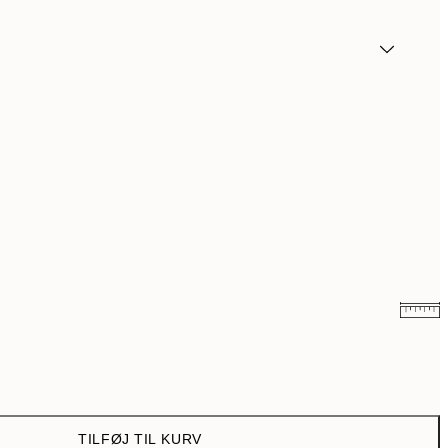
117,30 kr.
391 kr.
TILFØJ TIL KURV