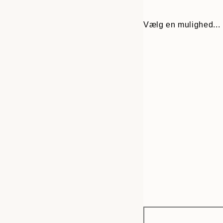
Vælg en mulighed...
Frame
70x100 cm
options