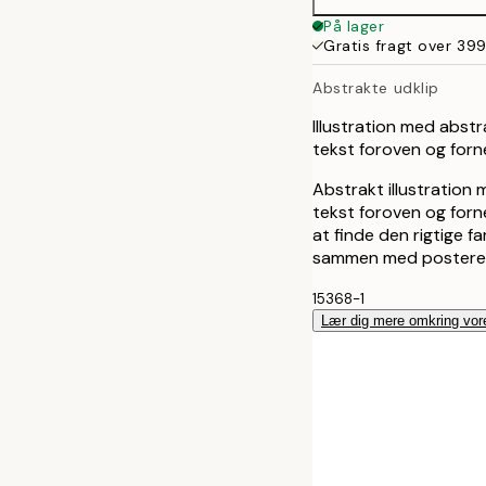
På lager
Gratis fragt over 399
Abstrakte udklip
Illustration med abst
tekst foroven og for
Abstrakt illustration
tekst foroven og forn
at finde den rigtige 
sammen med posteren 
15368-1
Lær dig mere omkring vor