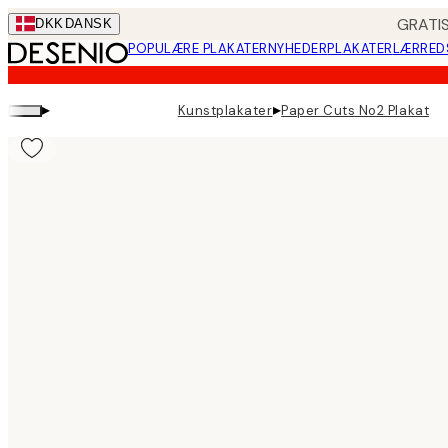
Skip
GRATIS
DKK
DANSK
to
POPULÆRE PLAKATER
NYHEDER
PLAKATER
LÆRRED
main
content.
▸
▸
Kunstplakater
Paper Cuts No2 Plakat