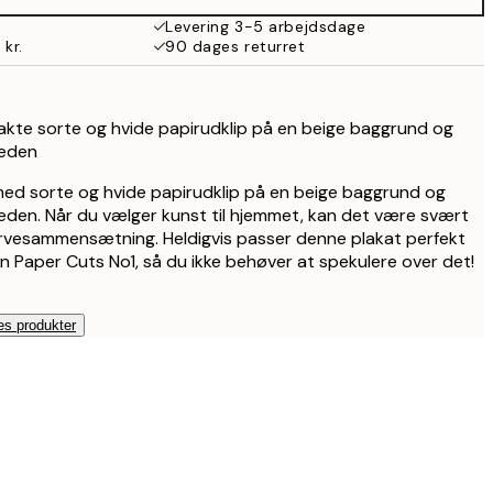
Levering 3-5 arbejdsdage
 kr.
90 dages returret
rakte sorte og hvide papirudklip på en beige baggrund og
neden
 med sorte og hvide papirudklip på en beige baggrund og
eden. Når du vælger kunst til hjemmet, kan det være svært
farvesammensætning. Heldigvis passer denne plakat perfekt
Paper Cuts No1, så du ikke behøver at spekulere over det!
es produkter