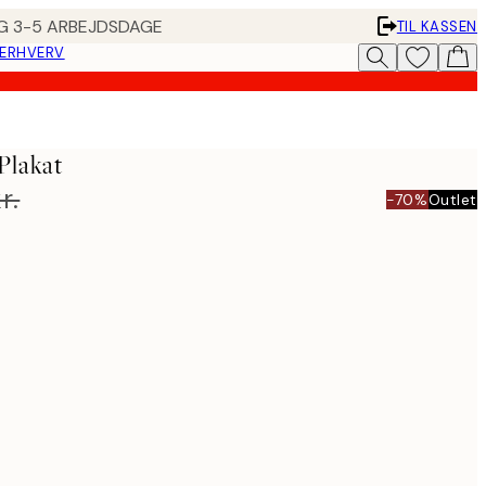
ING 3-5 ARBEJDSDAGE
TIL KASSEN
 ERHVERV
Plakat
r.
-70%
Outlet