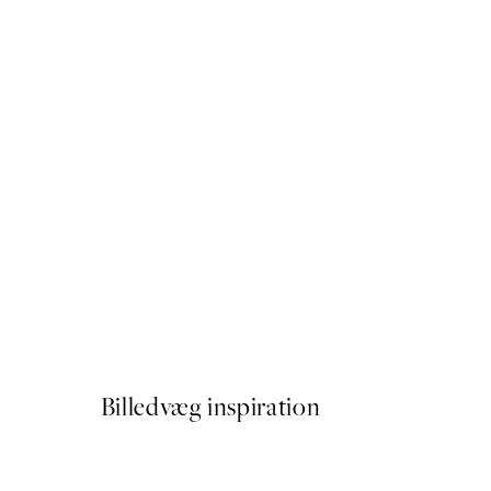
50%*
Happy Place Green Plakat
Fra 54 kr.
108 kr.
Billedvæg inspiration