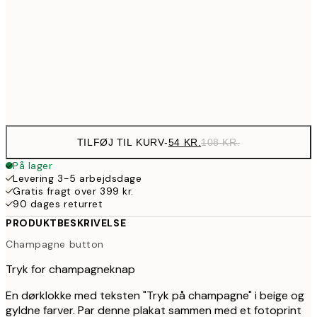
10
89,50
30x40 cm
17
Frame
options
TILFØJ TIL KURV
-
54 KR.
108 KR.
På lager
Levering 3-5 arbejdsdage
Gratis fragt over 399 kr.
90 dages returret
PRODUKTBESKRIVELSE
Champagne button
Tryk for champagneknap
En dørklokke med teksten "Tryk på champagne" i beige og
gyldne farver. Par denne plakat sammen med et fotoprint