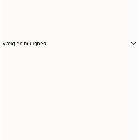
Vælg en mulighed...
54
21x30 cm