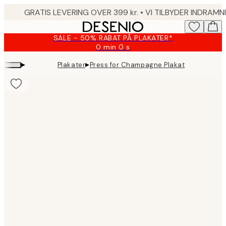
Skip
to
main
SALE - 50% RABAT PÅ PLAKATER*
content.
0 min
0 s
Gyldig
indtil:
▸
▸
Plakater
Press for Champagne Plakat
2026-
08-
09
Product