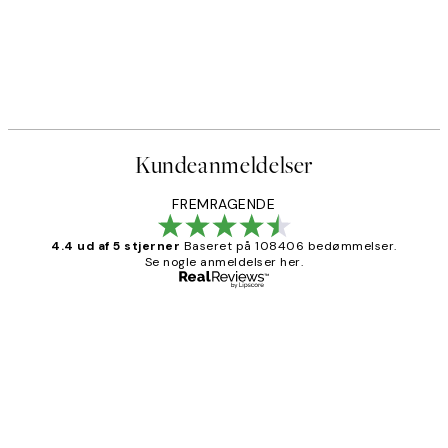
Kundeanmeldelser
FREMRAGENDE
4.4 ud af 5 stjerner
Baseret på 108406 bedømmelser.
Se nogle anmeldelser her.
Bekræftet køber
Kundeanmeldelser
Nemt at bestille og hurtig levering👍
2 jun.