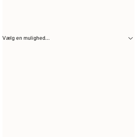
Vælg en mulighed...
89,50
30x40 cm
17