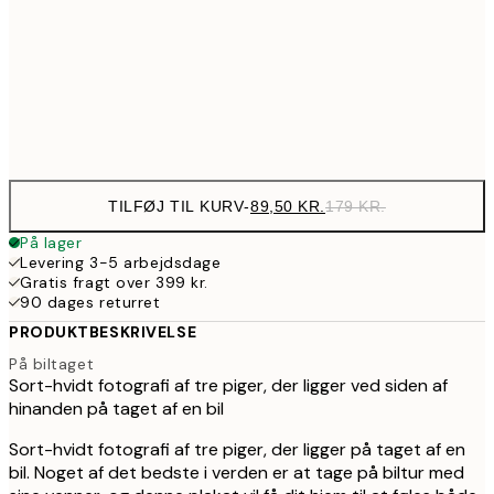
143,50
50x70 cm
28
Frame
options
TILFØJ TIL KURV
-
89,50 KR.
179 KR.
På lager
Levering 3-5 arbejdsdage
Gratis fragt over 399 kr.
90 dages returret
PRODUKTBESKRIVELSE
På biltaget
Sort-hvidt fotografi af tre piger, der ligger ved siden af
hinanden på taget af en bil
Sort-hvidt fotografi af tre piger, der ligger på taget af en
bil. Noget af det bedste i verden er at tage på biltur med