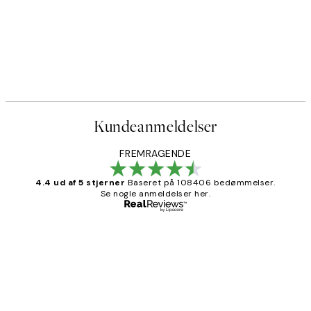
Kundeanmeldelser
FREMRAGENDE
4.4 ud af 5 stjerner
Baseret på 108406 bedømmelser.
Se nogle anmeldelser her.
Bekræftet køber
Kundeanmeldelser
Nemt at bestille og hurtig levering👍