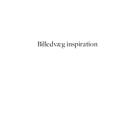
50%*
Prada Plakat
Fra 32,50 kr.
65 kr.
Billedvæg inspiration