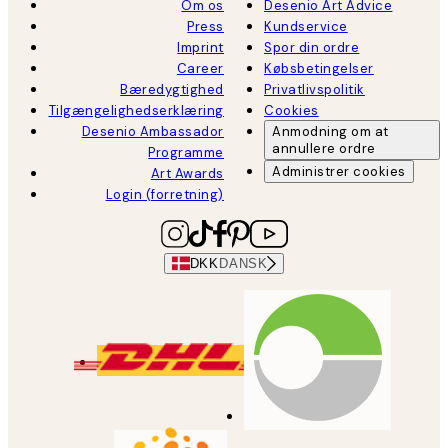
Om os
Desenio Art Advice
Press
Kundservice
Imprint
Spor din ordre
Career
Købsbetingelser
Bæredygtighed
Privatlivspolitik
Tilgængelighedserklæring
Cookies
Desenio Ambassador
Anmodning om at
annullere ordre
Programme
Administrer cookies
Art Awards
Login (forretning)
DKK
DANSK