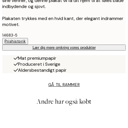
sine venner, og denne plakat vil få dit hjem til at føles både
indbydende og sjovt.
Plakaten trykkes med en hvid kant, der elegant indrammer
motivet.
14683-5
Prishistorik
Lær dig mere omkring vores produkter
Mat premiumpapir
Produceret i Sverige
Aldersbestandigt papir
GÅ TIL RAMMER
Andre har også købt