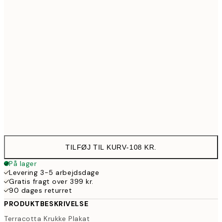
30x40 cm
179
50x70 cm
287
100x150 cm
926
Frame
options
TILFØJ TIL KURV
-
108 KR.
På lager
Levering 3-5 arbejdsdage
Gratis fragt over 399 kr.
90 dages returret
PRODUKTBESKRIVELSE
Terracotta Krukke Plakat