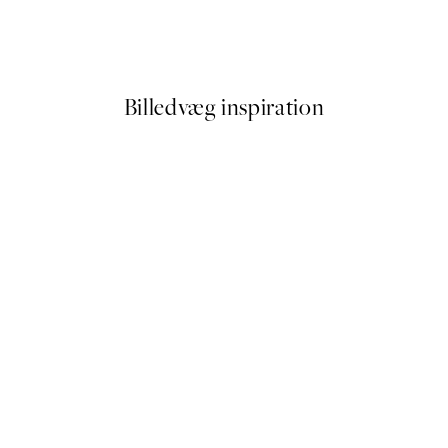
Road to the Sea Plakat
Fra 89,50 kr.
179 kr.
Billedvæg inspiration