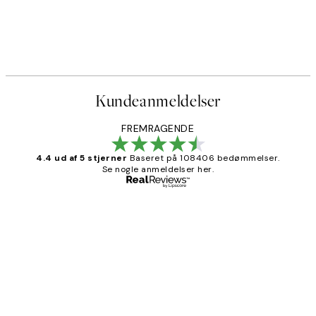
Kundeanmeldelser
FREMRAGENDE
4.4 ud af 5 stjerner
Baseret på 108406 bedømmelser.
Se nogle anmeldelser her.
Bekræftet køber
Kundeanmeldelser
Nemt at bestille og hurtig levering👍
2 jun.
Lonni M