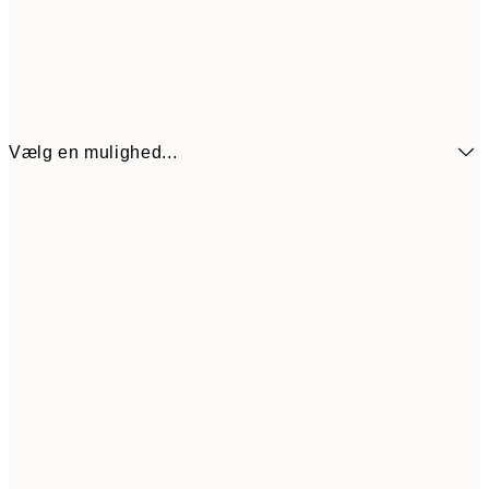
Vælg en mulighed...
21x30 cm
108