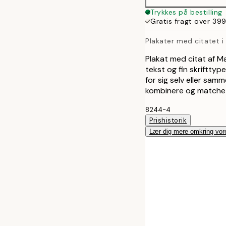
50x70 cm
Trykkes på bestilling
Gratis fragt over 399
Plakater med citatet i
Plakat med citat af 
tekst og fin skrifttyp
for sig selv eller sam
kombinere og matche f
8244-4
Prishistorik
Lær dig mere omkring vor