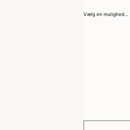
Vælg en mulighed...
Frame
21x30 cm
options
40x50 cm