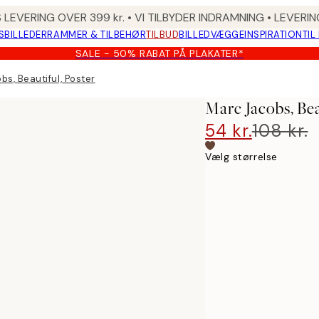
 LEVERING OVER 399 kr. • VI TILBYDER INDRAMNING • LEVER
SBILLEDER
RAMMER & TILBEHØR
TILBUD
BILLEDVÆGGE
INSPIRATION
TIL
SALE - 50% RABAT PÅ PLAKATER*
s, Beautiful, Poster
Marc Jacobs, Bea
54 kr.
108 kr.
Vælg størrelse