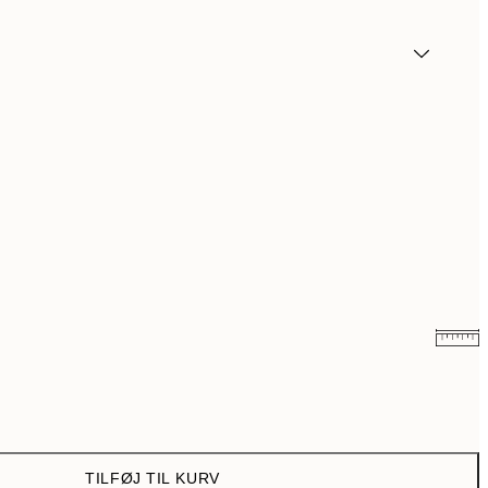
54 kr.
108 kr.
97,50 kr.
195 kr.
TILFØJ TIL KURV
143,50 kr.