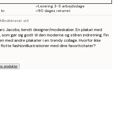
287 kr.
Levering 3-5 arbejdsdage
 kr.
90 dages returret
 håndskrevet stil
Marc Jacobs, kendt designer/modeskaber. En plakat med
e, som gør sig godt til den moderne og stilren indretning. Fin
men med andre plakater i en trendy collage. Hvorfor ikke
lotte fashionillustrationer med dine favoritcitater?
es produkter