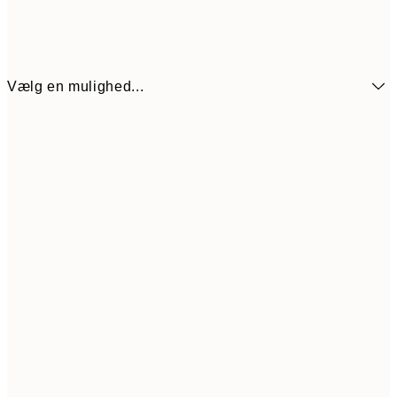
Vælg en mulighed...
54
21x30 cm
10
89,50