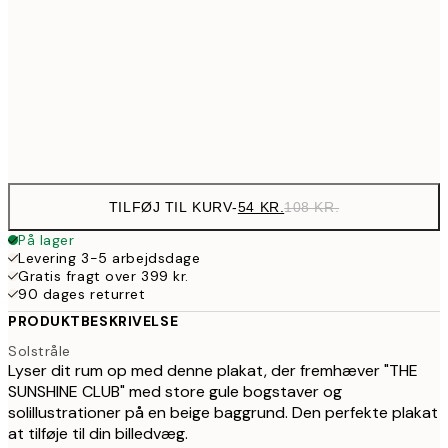
30x40 cm
17
143,50
50x70 cm
28
Frame
options
TILFØJ TIL KURV
-
54 KR.
108 KR.
På lager
Levering 3-5 arbejdsdage
Gratis fragt over 399 kr.
90 dages returret
PRODUKTBESKRIVELSE
Solstråle
Lyser dit rum op med denne plakat, der fremhæver "THE
SUNSHINE CLUB" med store gule bogstaver og
solillustrationer på en beige baggrund. Den perfekte plakat
at tilføje til din billedvæg.