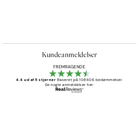
Kundeanmeldelser
FREMRAGENDE
4.4 ud af 5 stjerner
Baseret på 108406 bedømmelser.
Se nogle anmeldelser her.
Bekræftet køber
Kundeanmeldelser
Nemt at bestille og hurtig levering👍