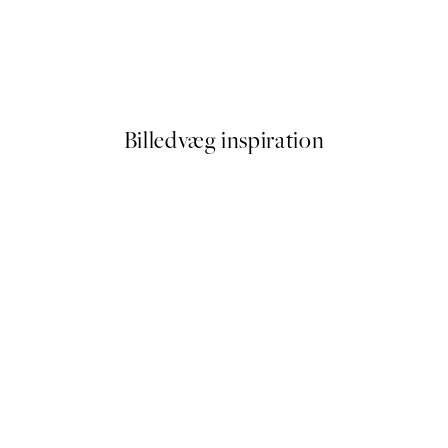
50%*
Painterly Expression No1 Pla
Fra 54 kr.
108 kr.
Billedvæg inspiration