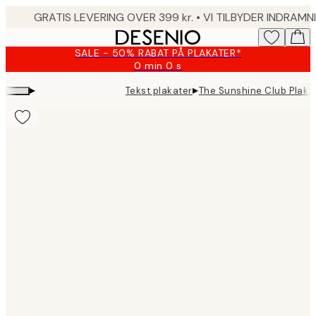
Skip
to
main
SALE - 50% RABAT PÅ PLAKATER*
content.
0 min
0 s
Gyldig
indtil:
▸
▸
Tekst plakater
The Sunshine Club Plaka
2026-
08-
09
Product