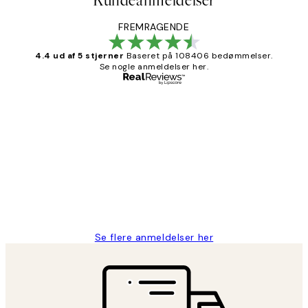
Kundeanmeldelser
FREMRAGENDE
4.4 ud af 5 stjerner
Baseret på 108406 bedømmelser.
Se nogle anmeldelser her.
Bekræftet køber
Kundeanmeldelser
Nemt at bestille og hurtig levering👍
2 jun.
Lonni M
Se flere anmeldelser her