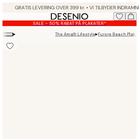
Skip
to
main
SALE - 50% RABAT PÅ PLAKATER*
content.
▸
▸
The Amalfi Lifestyle
Furore Beach Plaka
Product
images