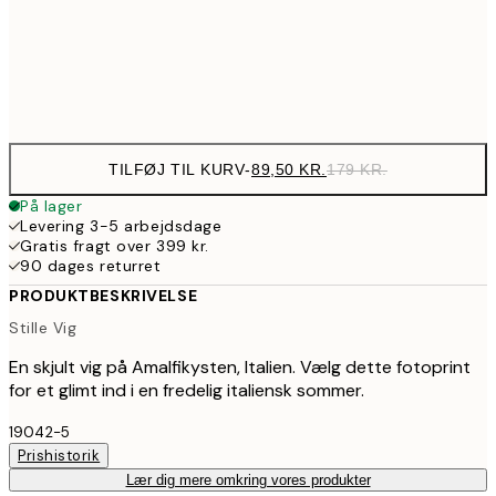
28
Frame
options
TILFØJ TIL KURV
-
89,50 KR.
179 KR.
På lager
Levering 3-5 arbejdsdage
Gratis fragt over 399 kr.
90 dages returret
PRODUKTBESKRIVELSE
Stille Vig
En skjult vig på Amalfikysten, Italien. Vælg dette fotoprint
for et glimt ind i en fredelig italiensk sommer.
19042-5
Prishistorik
Lær dig mere omkring vores produkter