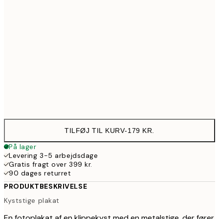
40x50 cm
195
50x70 cm
287
100x150 cm
926
Frame
options
TILFØJ TIL KURV
-
179 KR.
På lager
Levering 3-5 arbejdsdage
Gratis fragt over 399 kr.
90 dages returret
PRODUKTBESKRIVELSE
Kyststige plakat
En fotoplakat af en klippekyst med en metalstige, der fører