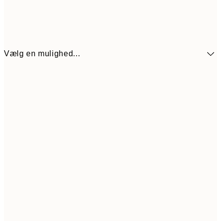
Vælg en mulighed...
30x40 cm
179