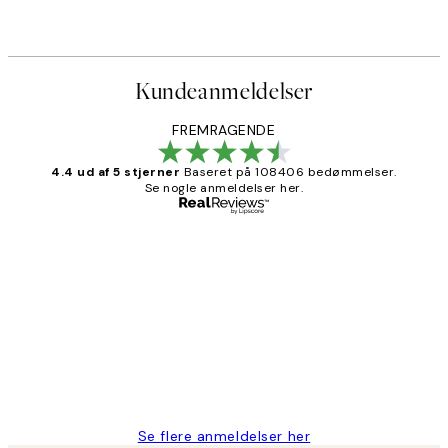
Kundeanmeldelser
FREMRAGENDE
4.4 ud af 5 stjerner
Baseret på 108406 bedømmelser.
Se nogle anmeldelser her.
Bekræftet køber
Kundeanmeldelser
Nemt at bestille og hurtig levering👍
2 jun.
Lonni M
Se flere anmeldelser her