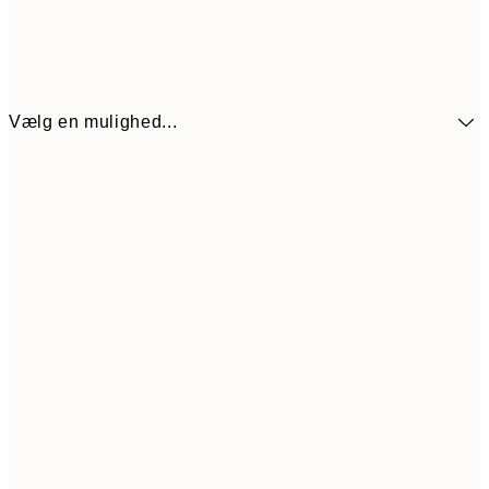
Vælg en mulighed...
89,50
30x40 cm
17