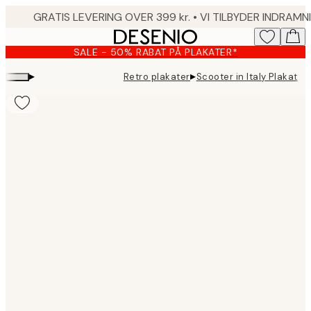
Skip
to
main
SALE - 50% RABAT PÅ PLAKATER*
content.
▸
▸
Retro plakater
Scooter in Italy Plakat
Product
images