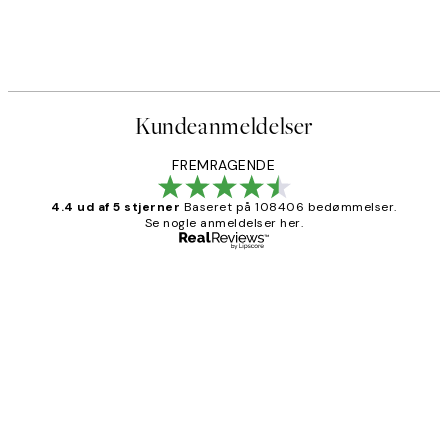
Kundeanmeldelser
FREMRAGENDE
4.4 ud af 5 stjerner
Baseret på 108406 bedømmelser.
Se nogle anmeldelser her.
Bekræftet køber
Kundeanmeldelser
Nemt at bestille og hurtig levering👍
2 jun.
Lonni M