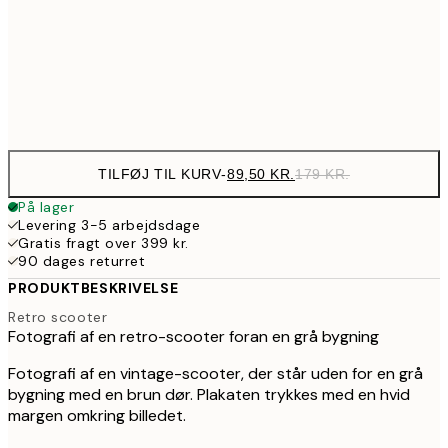
143,50
50x70 cm
28
Frame
options
TILFØJ TIL KURV
-
89,50 KR.
179 KR.
På lager
Levering 3-5 arbejdsdage
Gratis fragt over 399 kr.
90 dages returret
PRODUKTBESKRIVELSE
Retro scooter
Fotografi af en retro-scooter foran en grå bygning
Fotografi af en vintage-scooter, der står uden for en grå
bygning med en brun dør. Plakaten trykkes med en hvid
margen omkring billedet.