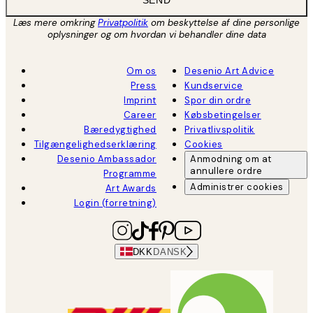
SEND
Læs mere omkring
Privatpolitik
om beskyttelse af dine personlige
oplysninger og om hvordan vi behandler dine data
Om os
Desenio Art Advice
Press
Kundservice
Imprint
Spor din ordre
Career
Købsbetingelser
Bæredygtighed
Privatlivspolitik
Tilgængelighedserklæring
Cookies
Desenio Ambassador
Anmodning om at
annullere ordre
Programme
Administrer cookies
Art Awards
Login (forretning)
DKK
DANSK