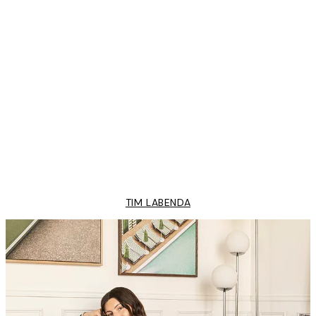
Freshly Picked Plakat
Fra 108 kr.
TIM LABENDA