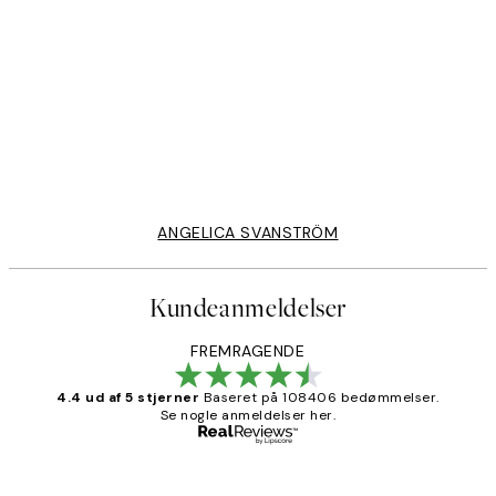
40%*
FEATURED ARTISTS
f Vase Blooms 2 Plakat
Shatha Al Dafai - Out of Vase
117 kr.
195 kr.
ANGELICA SVANSTRÖM
Kundeanmeldelser
FREMRAGENDE
4.4 ud af 5 stjerner
Baseret på 108406 bedømmelser.
Se nogle anmeldelser her.
Bekræftet køber
Kundeanmeldelser