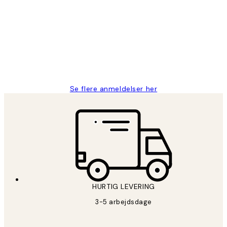
Nemt at bestille og hurtig levering👍
2 jun.
Lonni M
Se flere anmeldelser her
HURTIG LEVERING
3-5 arbejdsdage