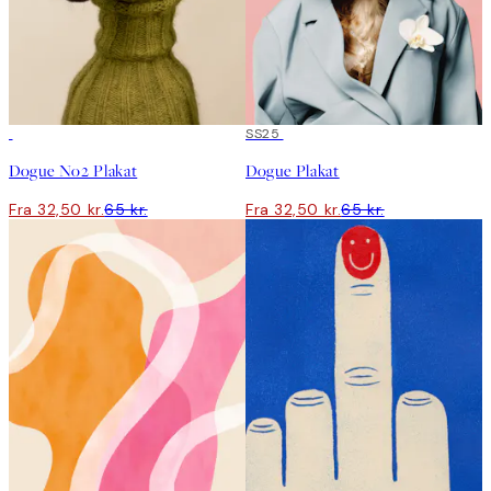
50%*
50%*
SS25
Dogue No2 Plakat
Dogue Plakat
Fra 32,50 kr.
65 kr.
Fra 32,50 kr.
65 kr.