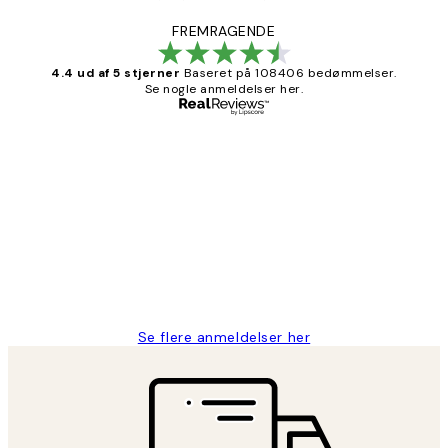
FREMRAGENDE
4.4 ud af 5 stjerner
Baseret på 108406 bedømmelser.
Se nogle anmeldelser her.
Bekræftet køber
Kundeanmeldelser
Nemt at bestille og hurtig levering👍
2 jun.
Lonni M
Se flere anmeldelser her