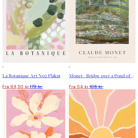
50%*
50%*
La Botanique Art No2 Plakat
Monet - Bridge over a Pond of Water Lilies Plakat
Fra 89,50 kr.
179 kr.
Fra 54 kr.
108 kr.