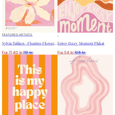
40%*
FEATURED ARTISTS
50%*
Sylvia Takken - Floating Flowers Plakat
Enjoy Every Moment Plakat
Fra 71,40 kr.
119 kr.
Fra 54 kr.
108 kr.