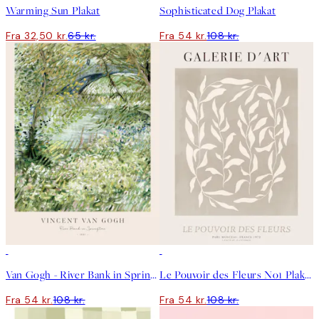
Warming Sun Plakat
Sophisticated Dog Plakat
Fra 32,50 kr.
65 kr.
Fra 54 kr.
108 kr.
50%*
50%*
Van Gogh - River Bank in Springtime Plakat
Le Pouvoir des Fleurs No1 Plakat
Fra 54 kr.
108 kr.
Fra 54 kr.
108 kr.