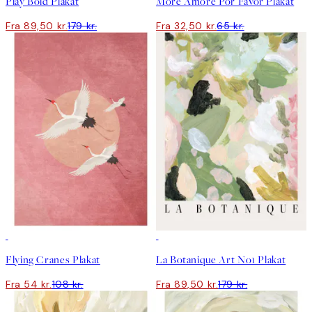
Play Bold Plakat
More Amore Por Favor Plakat
Fra 89,50 kr.
179 kr.
Fra 32,50 kr.
65 kr.
50%*
50%*
Flying Cranes Plakat
La Botanique Art No1 Plakat
Fra 54 kr.
108 kr.
Fra 89,50 kr.
179 kr.