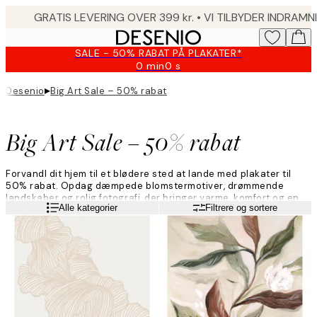
Skip
to
main
SALE - 50% RABAT PÅ PLAKATER*
content.
0 min
0 s
Gyldig
indtil:
▸
Desenio
Big Art Sale – 50% rabat
2026-
08-
09
Big Art Sale – 50% rabat
Forvandl dit hjem til et blødere sted at lande med plakater til
50% rabat. Opdag dæmpede blomstermotiver, drømmende
landskaber og rolig fotografi, der bringer varme, komfort og en
Læs mere
Alle kategorier
Filtrere og sortere
ubesværet atmosfære til dine rum.