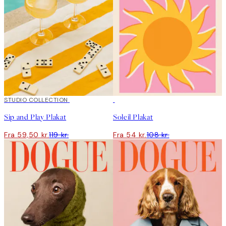
50%*
STUDIO COLLECTION
50%*
Sip and Play Plakat
Soleil Plakat
Fra 59,50 kr.
119 kr.
Fra 54 kr.
108 kr.