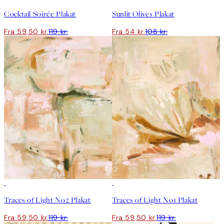
Cocktail Soirée Plakat
Sunlit Olives Plakat
Fra 59,50 kr.
119 kr.
Fra 54 kr.
108 kr.
50%*
50%*
Traces of Light No2 Plakat
Traces of Light No1 Plakat
Fra 59,50 kr.
119 kr.
Fra 59,50 kr.
119 kr.