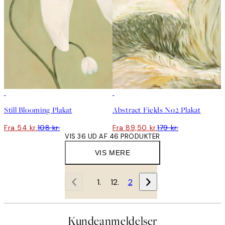
50%*
50%*
Still Blooming Plakat
Abstract Fields No2 Plakat
Fra 54 kr.
108 kr.
Fra 89,50 kr.
179 kr.
VIS 36 UD AF 46 PRODUKTER
VIS MERE
1
2
Kundeanmeldelser