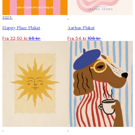
50%*
SS25
50%*
Happy Place Plakat
Aarhus Plakat
Fra 32,50 kr.
65 kr.
Fra 54 kr.
108 kr.
50%*
50%*