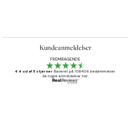
Kundeanmeldelser
FREMRAGENDE
4.4 ud af 5 stjerner
Baseret på 108406 bedømmelser.
Se nogle anmeldelser her.
Bekræftet køber
Kundeanmeldelser
Nemt at bestille og hurtig levering👍
2 jun.