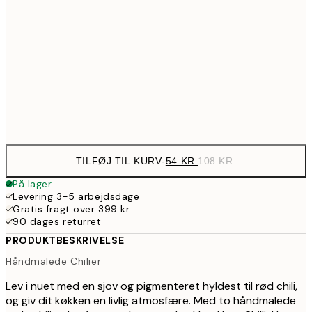
89,50
30x40 cm
17
143,50
50x70 cm
28
Frame
options
TILFØJ TIL KURV
-
54 KR.
108 KR.
På lager
Levering 3-5 arbejdsdage
Gratis fragt over 399 kr.
90 dages returret
PRODUKTBESKRIVELSE
Håndmalede Chilier
Lev i nuet med en sjov og pigmenteret hyldest til rød chili,
og giv dit køkken en livlig atmosfære. Med to håndmalede