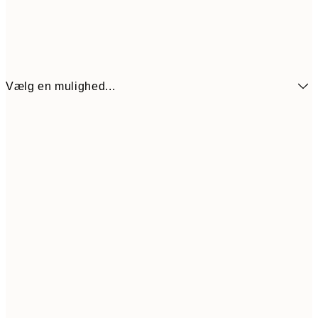
Vælg en mulighed...
54
21x30 cm
10