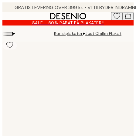
Skip
to
main
SALE - 50% RABAT PÅ PLAKATER*
content.
▸
▸
Kunstplakater
Just Chillin Plakat
Product
images