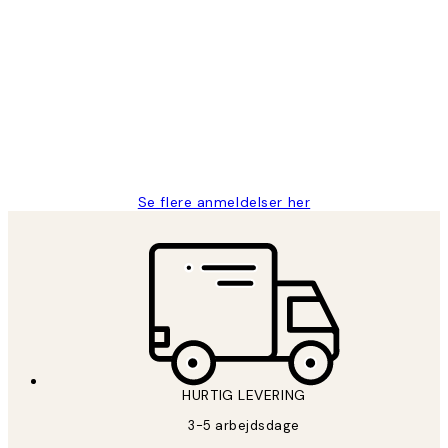
Bekræftet køber
Kundeanmeldelser
Nemt at bestille og hurtig levering👍
2 jun.
Lonni M
Se flere anmeldelser her
HURTIG LEVERING
3-5 arbejdsdage