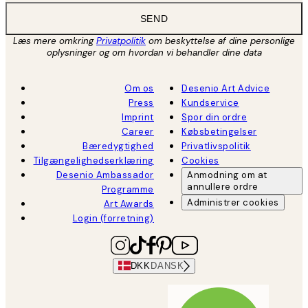
SEND
Læs mere omkring
Privatpolitik
om beskyttelse af dine personlige
oplysninger og om hvordan vi behandler dine data
Om os
Desenio Art Advice
Press
Kundservice
Imprint
Spor din ordre
Career
Købsbetingelser
Bæredygtighed
Privatlivspolitik
Tilgængelighedserklæring
Cookies
Desenio Ambassador
Anmodning om at
annullere ordre
Programme
Administrer cookies
Art Awards
Login (forretning)
DKK
DANSK