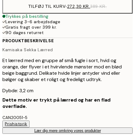
TILFØJ TIL KURV
-
272,30 KR.
389 KR.
Trykkes på bestilling
Levering 3-6 arbejdsdage
Gratis fragt over 399 kr.
90 dages returret
PRODUKTBESKRIVELSE
Kamisaka Sekka Lærred
Et lærred med en gruppe af små fugle i sort, hvid og
orange, der flyver i et hvirvlende mønster mod en blød
beige baggrund. Delikate hvide linjer antyder vind eller
bølger og skaber et roligt og fredeligt udtryk.
Dybde: 3,2 cm
Dette motiv er trykt på lærred og har en flad
overflade.
CAN20051-5
Prishistorik
Lær dig mere omkring vores produkter