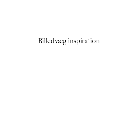
50%*
 by Hilma af Klint
Paris Voyage Plakat
Fra 54 kr.
108 kr.
Billedvæg inspiration