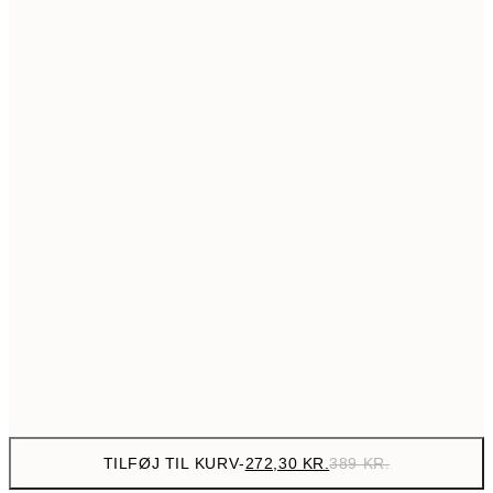
517,30
50x70 cm
73
Ingen ramme
TILFØJ TIL KURV
-
272,30 KR.
389 KR.