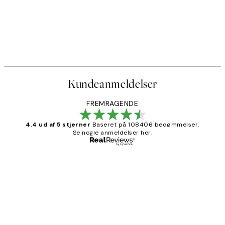
Kundeanmeldelser
FREMRAGENDE
4.4 ud af 5 stjerner
Baseret på 108406 bedømmelser.
Se nogle anmeldelser her.
Bekræftet køber
Kundeanmeldelser
Nemt at bestille og hurtig levering👍
2 jun.