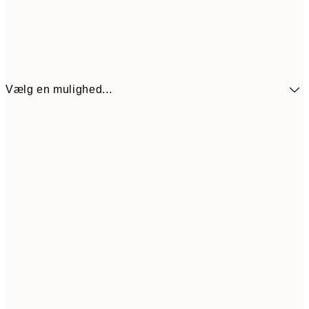
Vælg en mulighed...
272,30
30x40 cm
38