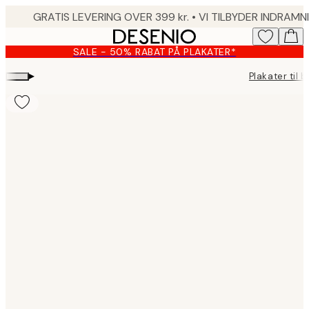
Skip
to
main
SALE - 50% RABAT PÅ PLAKATER*
content.
▸
Plakater til 
Product
images