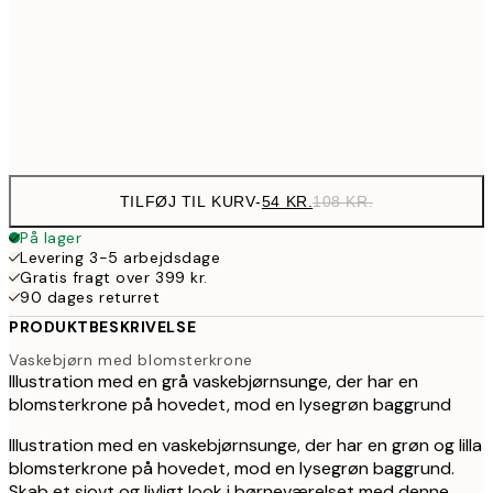
89,50
30x40 cm
17
Frame
options
TILFØJ TIL KURV
-
54 KR.
108 KR.
På lager
Levering 3-5 arbejdsdage
Gratis fragt over 399 kr.
90 dages returret
PRODUKTBESKRIVELSE
Vaskebjørn med blomsterkrone
Illustration med en grå vaskebjørnsunge, der har en
blomsterkrone på hovedet, mod en lysegrøn baggrund
Illustration med en vaskebjørnsunge, der har en grøn og lilla
blomsterkrone på hovedet, mod en lysegrøn baggrund.
Skab et sjovt og livligt look i børneværelset med denne