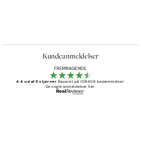
Kundeanmeldelser
FREMRAGENDE
4.4 ud af 5 stjerner
Baseret på 108406 bedømmelser.
Se nogle anmeldelser her.
Bekræftet køber
Kundeanmeldelser
Nemt at bestille og hurtig levering👍