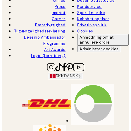
Om os
Desenio Art Advice
Press
Kundservice
Imprint
Spor din ordre
Career
Købsbetingelser
Bæredygtighed
Privatlivspolitik
Tilgængelighedserklæring
Cookies
Desenio Ambassador
Anmodning om at
annullere ordre
Programme
Administrer cookies
Art Awards
Login (forretning)
DKK
DANSK