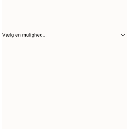
Vælg en mulighed...
54
21x30 cm
10