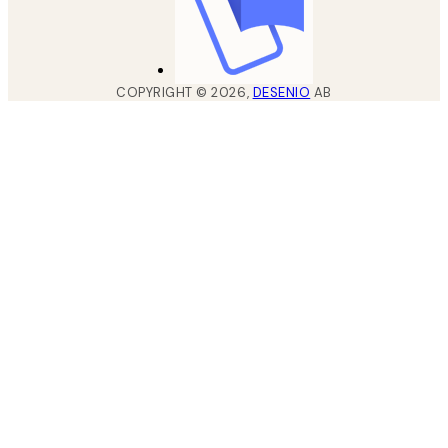
COPYRIGHT ©
2026
,
DESENIO
AB