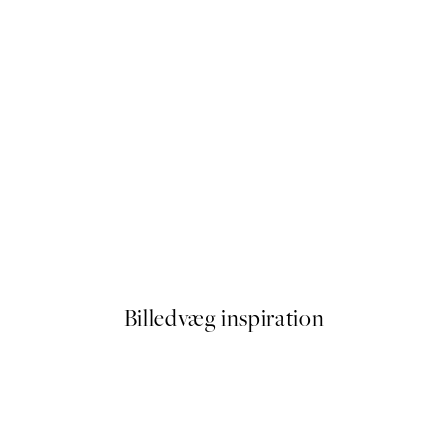
50%*
ff Plakat
Make Wine Disappear Plakat
Fra 54 kr.
108 kr.
Billedvæg inspiration