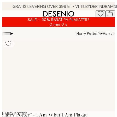
Skip
to
main
SALE - 50% RABAT PÅ PLAKATER*
content.
0 min
0 s
Gyldig
indtil:
▸
▸
Harry Potter™
Harry Po
2026-
08-
09
Product
images
HARRY POTTER
Harry Potter™ - I Am What I Am Plakat