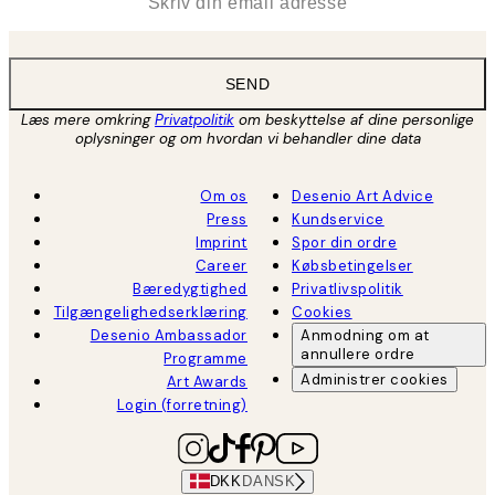
SEND
Læs mere omkring
Privatpolitik
om beskyttelse af dine personlige
oplysninger og om hvordan vi behandler dine data
Om os
Desenio Art Advice
Press
Kundservice
Imprint
Spor din ordre
Career
Købsbetingelser
Bæredygtighed
Privatlivspolitik
Tilgængelighedserklæring
Cookies
Desenio Ambassador
Anmodning om at
annullere ordre
Programme
Administrer cookies
Art Awards
Login (forretning)
DKK
DANSK