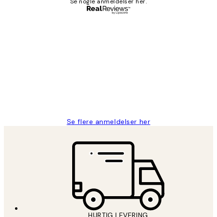
Se nogle anmeldelser her.
Bekræftet køber
Kundeanmeldelser
Nemt at bestille og hurtig levering👍
2 jun.
Lonni M
Se flere anmeldelser her
HURTIG LEVERING