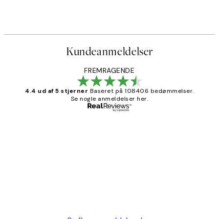
Kundeanmeldelser
FREMRAGENDE
4.4 ud af 5 stjerner
Baseret på 108406 bedømmelser.
Se nogle anmeldelser her.
Bekræftet køber
Kundeanmeldelser
Nemt at bestille og hurtig levering👍
2 jun.
Lonni M