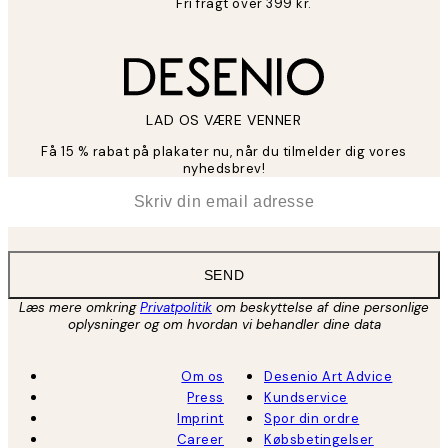
Fri fragt over 399 kr.
LAD OS VÆRE VENNER
Få 15 % rabat på plakater nu, når du tilmelder dig vores
nyhedsbrev!
*
Email
SEND
Læs mere omkring
Privatpolitik
om beskyttelse af dine personlige
oplysninger og om hvordan vi behandler dine data
Om os
Desenio Art Advice
Press
Kundservice
Imprint
Spor din ordre
Career
Købsbetingelser