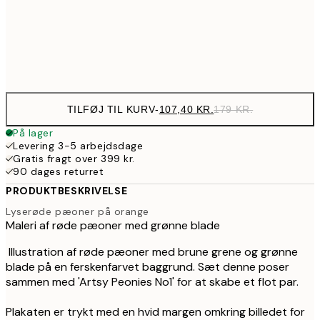
28
Frame
options
TILFØJ TIL KURV
-
107,40 KR.
179 KR.
På lager
Levering 3-5 arbejdsdage
Gratis fragt over 399 kr.
90 dages returret
PRODUKTBESKRIVELSE
Lyserøde pæoner på orange
Maleri af røde pæoner med grønne blade
Illustration af røde pæoner med brune grene og grønne
blade på en ferskenfarvet baggrund. Sæt denne poser
sammen med 'Artsy Peonies No1' for at skabe et flot par.
Plakaten er trykt med en hvid margen omkring billedet for