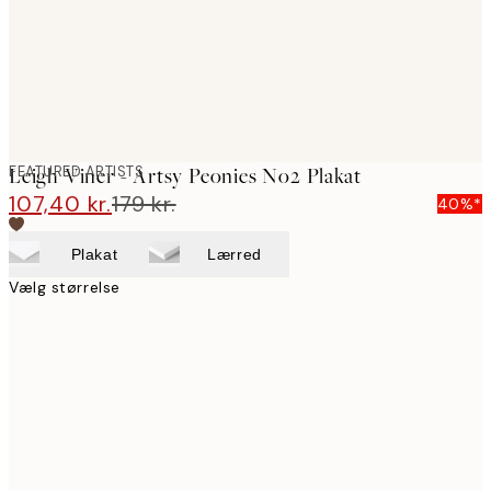
FEATURED ARTISTS
Leigh Viner - Artsy Peonies No2 Plakat
107,40 kr.
179 kr.
40%*
Plakat
Lærred
Vælg størrelse