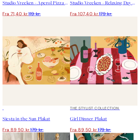
Studio Vreeken - Aperol Pizza Party Plakat
Studio Vreeken - Relaxing Day No2 Plakat
Fra 71,40 kr.
119 kr.
Fra 107,40 kr.
179 kr.
50%*
50%*
THE STYLIST COLLECTION
Siesta in the Sun Plakat
Girl Dinner Plakat
Fra 89,50 kr.
179 kr.
Fra 89,50 kr.
179 kr.