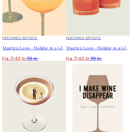
40%*
FEATURED ARTISTS
40%*
FEATURED ARTISTS
Maarten Leon - Holiday in a Glass No1 Plakat
Maarten Leon - Holiday in a Glass No2 Plakat
Fra 71,40 kr.
119 kr.
Fra 71,40 kr.
119 kr.