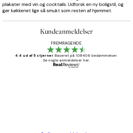
plakater med vin og cocktails. Udforsk en ny boligstil, og
gør køkkenet lige så smukt som resten af hjemmet.
Kundeanmeldelser
FREMRAGENDE
4.4 ud af 5 stjerner
Baseret på 108406 bedømmelser.
Se nogle anmeldelser her.
Bekræftet køber
Kundeanmeldelser
Nemt at bestille og hurtig levering👍
2 jun.
Lonni M