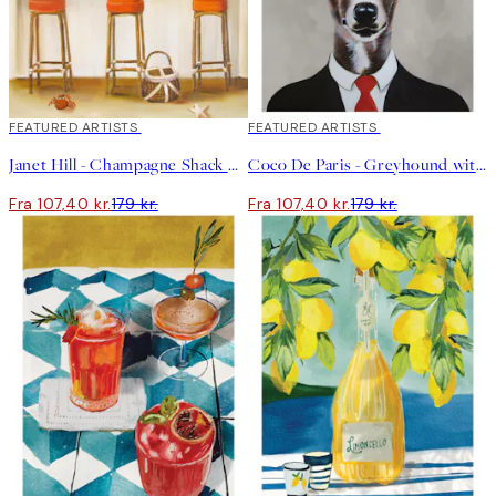
40%*
FEATURED ARTISTS
40%*
FEATURED ARTISTS
Janet Hill - Champagne Shack Plakat
Coco De Paris - Greyhound with Wine Glass Plakat
Fra 107,40 kr.
179 kr.
Fra 107,40 kr.
179 kr.