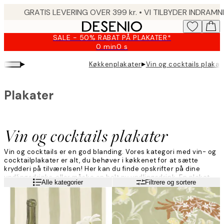
Skip
to
main
SALE - 50% RABAT PÅ PLAKATER*
content.
0 min
0 s
Gyldig
indtil:
▸
▸
Køkkenplakater
Vin og cocktails plakat
2026-
08-
09
Plakater
Vin og cocktails plakater
Vin og cocktails er en god blanding. Vores kategori med vin- og
cocktailplakater er alt, du behøver i køkkenet for at sætte
krydderi på tilværelsen! Her kan du finde opskrifter på dine
yndlingsdrinks, eller måske en helt ny yndlingsdrink. En plakat
Læs mere
Alle kategorier
Filtrere og sortere
med vin og cocktails sikrer dig en trendy bolig i lang tid
fremover, især hvis du vælger en poster med en klassisk
cocktail.