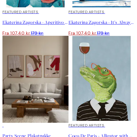
40%*
FEATURED ARTISTS
40%*
FEATURED ARTISTS
Ekaterina Zagorska - Aperitivo Plakat
Ekaterina Zagorska - It’s Always Limoncello Time Plakat
Fra 107,40 kr.
179 kr.
Fra 107,40 kr.
179 kr.
-40%
40%*
FEATURED ARTISTS
Party Scene Plakatpakke
Coco De Paris - Alligator with Wine Glass Plakat