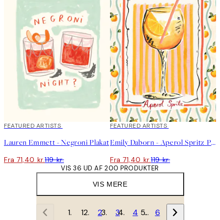
40%*
FEATURED ARTISTS
40%*
FEATURED ARTISTS
Lauren Emmett - Negroni Plakat
Emily Daborn - Aperol Spritz Plakat
Fra 71,40 kr.
119 kr.
Fra 71,40 kr.
119 kr.
VIS 36 UD AF 200 PRODUKTER
VIS MERE
1
2
3
4
…
6