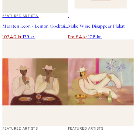
40%*
FEATURED ARTISTS
50%*
Maarten Leon - Lemon Cocktail Plakat
Make Wine Disappear Plakat
107,40 kr.
179 kr.
Fra 54 kr.
108 kr.
40%*
FEATURED ARTISTS
40%*
FEATURED ARTISTS