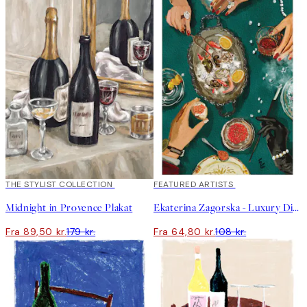
50%*
THE STYLIST COLLECTION
40%*
FEATURED ARTISTS
Midnight in Provence Plakat
Ekaterina Zagorska - Luxury Dinner Plakat
Fra 89,50 kr.
179 kr.
Fra 64,80 kr.
108 kr.