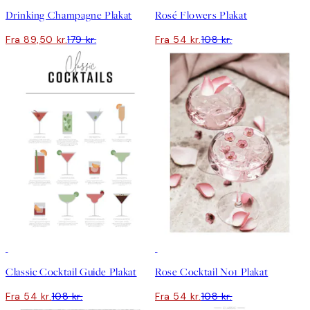
Drinking Champagne Plakat
Rosé Flowers Plakat
Fra 89,50 kr.
179 kr.
Fra 54 kr.
108 kr.
50%*
50%*
Classic Cocktail Guide Plakat
Rose Cocktail No1 Plakat
Fra 54 kr.
108 kr.
Fra 54 kr.
108 kr.