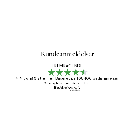
Kundeanmeldelser
FREMRAGENDE
4.4 ud af 5 stjerner
Baseret på 108406 bedømmelser.
Se nogle anmeldelser her.
Bekræftet køber
Kundeanmeldelser
Nemt at bestille og hurtig levering👍