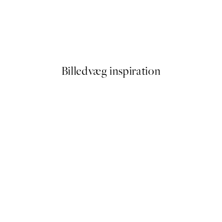
50%*
Monet - Bridge over a Pond of
Fra 54 kr.
108 kr.
Billedvæg inspiration