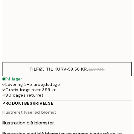
89,50
30x40 cm
17
161,50
50x70 cm
32
Frame
options
TILFØJ TIL KURV
-
59,50 KR.
119 KR.
På lager
Levering 3-5 arbejdsdage
Gratis fragt over 399 kr.
90 dages returret
PRODUKTBESKRIVELSE
Illustreret lyserød blomst
Illustration blå blomster.
Illustration med blå blomster og grønne blade på en lys