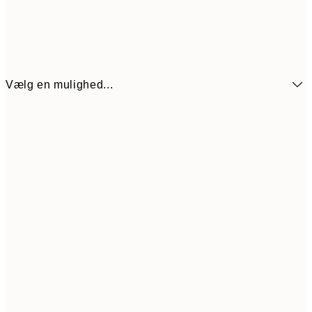
Vælg en mulighed...
59,50
21x30 cm
11