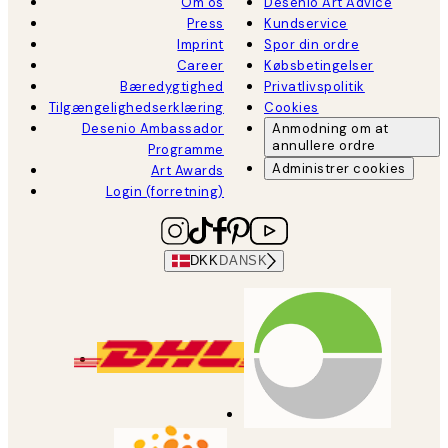
Om os
Desenio Art Advice
Press
Kundservice
Imprint
Spor din ordre
Career
Købsbetingelser
Bæredygtighed
Privatlivspolitik
Tilgængelighedserklæring
Cookies
Desenio Ambassador
Anmodning om at
annullere ordre
Programme
Administrer cookies
Art Awards
Login (forretning)
DKK
DANSK